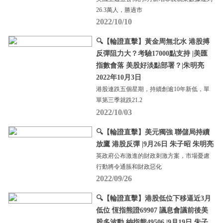
26.3萬人，勝過市
2022/10/10
🔍【輪證直擊】黃金周無北水 港股搏
反彈阻力大？考驗17000點支持 |美匯
指數會落 美股好淡點部署？|朱明亮
2022年10月3日
港股連跌五個星期，持續創逾10年新低，單
單第三季就跌21.2
2022/10/03
🔍【輪證直擊】美元獨強 聯儲局持續
放鷹 港股反彈 |9月26日 朱子昭 朱明亮
英政府公布激進的財政刺激方案，市場憂慮
行動將令通脹和財政惡化
2022/09/26
🔍【輪證直擊】港股低位下移逼近3月
低位 恆指熊證69907 議息會議前後美
股多波動 納指熊49506 |9月19日 朱子