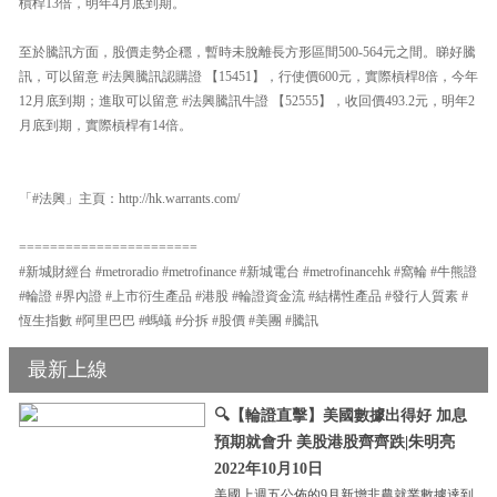
槓桿13倍，明年4月底到期。
至於騰訊方面，股價走勢企穩，暫時未脫離長方形區間500-564元之間。睇好騰
訊，可以留意 #法興騰訊認購證 【15451】，行使價600元，實際槓桿8倍，今年
12月底到期；進取可以留意 #法興騰訊牛證 【52555】，收回價493.2元，明年2
月底到期，實際槓桿有14倍。
「#法興」主頁：http://hk.warrants.com/
=======================
#新城財經台 #metroradio #metrofinance #新城電台 #metrofinancehk #窩輪 #牛熊證
#輪證 #界內證 #上市衍生產品 #港股 #輪證資金流 #結構性產品 #發行人質素 #
恆生指數 #阿里巴巴 #螞蟻 #分拆 #股價 #美團 #騰訊
最新上線
🔍【輪證直擊】美國數據出得好 加息
預期就會升 美股港股齊齊跌|朱明亮
2022年10月10日
美國上週五公佈的9月新增非農就業數據達到