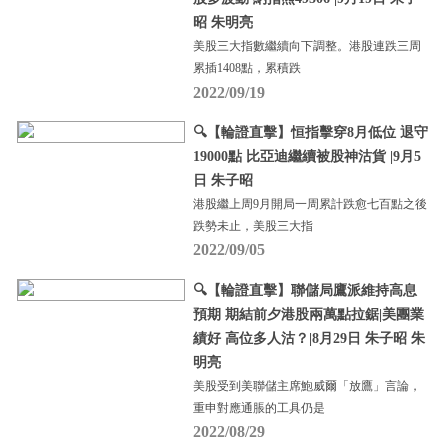
昭 朱明亮
美股三大指數繼續向下調整。港股連跌三周
累插1408點，累積跌
2022/09/19
🔍【輪證直擊】恒指擊穿8月低位 退守
19000點 比亞迪繼續被股神沽貨 |9月5
日 朱子昭
港股繼上周9月開局一周累計跌愈七百點之後
跌勢未止，美股三大指
2022/09/05
🔍【輪證直擊】聯儲局鷹派維持高息
預期 期結前夕港股兩萬點拉鋸|美團業
績好 高位多人沽？|8月29日 朱子昭 朱
明亮
美股受到美聯儲主席鮑威爾「放鷹」言論，
重申對應通脹的工具仍是
2022/08/29