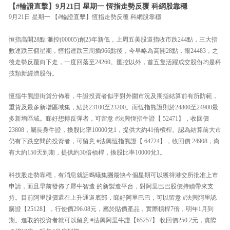
【#輪證直擊】9月21日 星期一 恆指走勢反覆 科網股靠穩
9月21日 星期一 【#輪證直擊】恆指走勢反覆 科網股靠穩
恒指高開28點 滙控(00005)創25年新低，上周五美股道指收市跌244點，三大指
數連跌三個星期，恒指連跌三周插966點後，今早略為高開28點，報24483，之
後走勢反覆向下走，一度回落至24260。匯控以外，首五隻活躍成交股份均是科
技類新經濟股份。
恆指牛熊證街貨分佈看，牛證投資者似乎對外圍市況及期指結算前有所防範，
重貨及最多新增區域集，結於23100至23200。而恆指熊證則於24800至24900最
多新增區域。睇好想搏反彈者，可留意 #法興恆指牛證【 52471】，收回價
23808，屬長身牛證，換股比率10000兌1，提供大約41倍槓桿。認為結算前大市
仍有下跌空間的投資者，可留意 #法興恆指熊證【 64724】，收回價 24908，尚
有大約150天到期，提供約30倍槓桿，換股比率10000兌1。
科技股走勢靠穩，有消息就話螞蟻集團最快今個星期可以獲得港交所批准上市
申請，而且早前發佈了犀牛智造 的新製造平台，對阿里巴巴股價持續帶來支
持。目前阿里股價還在上升通道底部，睇好阿里巴巴，可以留意 #法興阿里認
購證【25128】，行使價296.08元，屬於貼價產品，實際槓桿7倍，明年1月到
期。進取的投資者就可以留意 #法興阿里牛證【65257】 收回價250.2元，實際