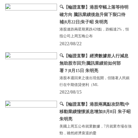
🔍【輪證直擊】港股窄幅上落等待明
確方向 騰訊業績後急升留下裂口待
補|8月22日|朱子昭 朱明亮
港股連跌兩星期累跌428點，跌幅達2%，恒
指公司上周五晚公布
2022/08/22
🔍【輪證直擊】經濟數據差人行減息
無助股市回升|騰訊業績前如何部
署？|8月15日 朱明亮
港股本週回來之後出現低開，但隨著人民銀
行在中期借貸便利（ML
2022/08/15
🔍【輪證直擊】港股兩萬點攻防戰|中
移動業績憧憬派息增加|8月8日 朱子昭
朱明亮
美國上周五公布就業數據，7月就業市場在強
勁，雖然經濟衰退的憂