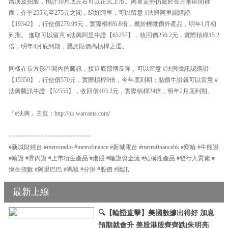
路演及招股，預計10月底左右可以正式上市。阿里走勢仍處於長方形區間裡
面，介乎255元至275元之間，睇好阿里，可以留意 #法興阿里認購證
【19342】，行使價279.99元，實際槓桿6.8倍，屬於輕微價外產品，明年1月初
到期。 進取可以留意 #法興阿里牛證【65257】，收回價250.2元，實際槓桿15.2
倍，明年4月底到期，屬於貼價高槓桿之選。
同樣在長方形區間內的騰訊，接近底部博反彈，可以留意 #法興騰訊認購證
【15350】，行使價570元，實際槓桿9倍，今年底到期；貼價牛證就可以留意 #
法興騰訊牛證 【52555】，收回價493.2元，實際槓桿24倍，明年2月底到期。
「#法興」主頁：http://hk.warrants.com/
=======================
#新城財經台 #metroradio #metrofinance #新城電台 #metrofinancehk #窩輪 #牛熊證
#輪證 #界內證 #上市衍生產品 #港股 #輪證資金流 #結構性產品 #發行人質素 #
恆生指數 #阿里巴巴 #螞蟻 #分拆 #股價 #騰訊
最新上線
🔍【輪證直擊】美國數據出得好 加息
預期就會升 美股港股齊齊跌|朱明亮