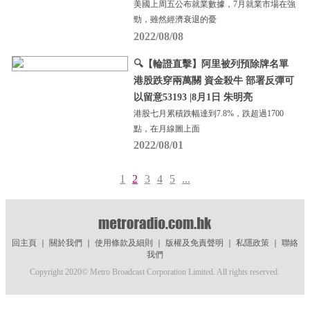
美國上周五公布就業數據，7月就業市場在強
勁，雖然經濟衰退的憂
2022/08/08
🔍【輪證直擊】阿里被列預除牌名單
港股跌穿兩萬關 資金殺牛 部署反彈可
以留意53193 |8月1日 朱明亮
港股七月累積跌幅達到7.8%，跌超過1700
點，在月線圖上面
2022/08/01
1
2
3
4
5
...
回主頁
｜
關於我們
｜
使用條款及細則
｜
版權及免責聲明
｜
私隱政策
｜
聯絡
我們
Copyright 2020© Metro Broadcast Corporation Limited. All rights reserved.