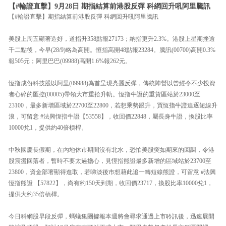
【#輪證直擊】9月28日 期指結算前港股反彈 科網回升吼阿里騰訊
【#輪證直擊】期指結算前港股反彈 科網回升吼阿里騰訊
美股上周五顯著造好，道指升358點報27173；納指更升2.3%。港股上星期挫逾
千二點後，今早(28/9)略為高開。恒指高開48點報23284。騰訊(00700)高開0.3%
報505元；阿里巴巴(09988)高開1.6%報262元。
恆指成份科技股以阿里(09988)為首呈現亮麗反彈，傳統陣營以曾經令不少投資
者心碎的匯控(00005)帶領大市重拾升軌。恆指牛證的重貨區站於23000至
23100，最多新增區域於22700至22800，若想乘勢跟升，買恆指牛證追逐短線升
浪，可留意 #法興恆指牛證【53558】，收回價22848，屬長身牛證，換股比率
10000兌1，提供約40倍槓桿。
中秋國慶長假期，在內地休市期間沒有北水，恐怕美股突如期來的回調，令港
股震盪回落者，暫時不要太過擔心，見恆指熊證最多新增的區域站於23700至
23800，資金部署顯得進取，若睇淡後市想藉此追一轉短線熊證，可留意 #法興
恆指熊證 【57822】，尚有約150天到期，收回價23717，換股比率10000兌1，
提供大約35倍槓桿。
今日科網股早段反彈，螞蟻集團據報本週將會尋求通過上市聆訊後，迅速展開