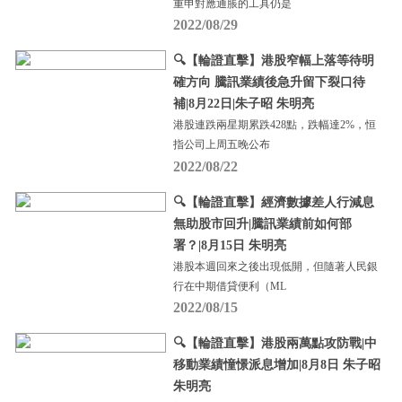
重申對應通脹的工具仍是
2022/08/29
🔍【輪證直擊】港股窄幅上落等待明
確方向 騰訊業績後急升留下裂口待
補|8月22日|朱子昭 朱明亮
港股連跌兩星期累跌428點，跌幅達2%，恒
指公司上周五晚公布
2022/08/22
🔍【輪證直擊】經濟數據差人行減息
無助股市回升|騰訊業績前如何部
署？|8月15日 朱明亮
港股本週回來之後出現低開，但隨著人民銀
行在中期借貸便利（ML
2022/08/15
🔍【輪證直擊】港股兩萬點攻防戰|中
移動業績憧憬派息增加|8月8日 朱子昭
朱明亮