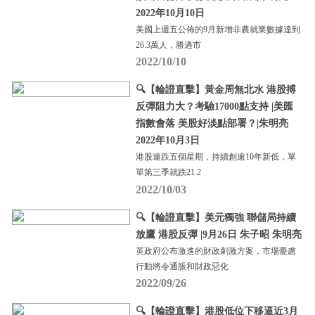
2022年10月10日
美國上週五公佈的9月新增非農就業數據達到
26.3萬人，勝過市
2022/10/10
🔍【輪證直擊】黃金周無北水 港股搏
反彈阻力大？考驗17000點支持 |美匯
指數會落 美股好淡點部署？|朱明亮
2022年10月3日
港股連跌五個星期，持續創逾10年新低，單
單第三季就跌21.2
2022/10/03
🔍【輪證直擊】美元獨強 聯儲局持續
放鷹 港股反彈 |9月26日 朱子昭 朱明亮
英政府公布激進的財政刺激方案，市場憂慮
行動將令通脹和財政惡化
2022/09/26
🔍【輪證直擊】港股低位下移逼近3月