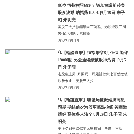
低位 恆指熊證69907 議息會議前後美
股多波動 納指熊49506 |9月19日 朱子
昭 朱明亮
美股三大指數繼續向下調整。港股連跌三周
累插1408點，累積跌
2022/09/19
🔍【輪證直擊】恒指擊穿8月低位 退守
19000點 比亞迪繼續被股神沽貨 |9月5
日 朱子昭
港股繼上周9月開局一周累計跌愈七百點之後
跌勢未止，美股三大指
2022/09/05
🔍【輪證直擊】聯儲局鷹派維持高息
預期 期結前夕港股兩萬點拉鋸|美團業
績好 高位多人沽？|8月29日 朱子昭 朱
明亮
美股受到美聯儲主席鮑威爾「放鷹」言論，