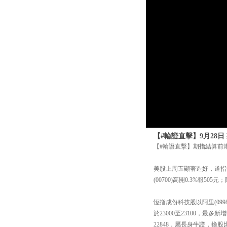
【#輪證直擊】9月28
【#輪證直擊】期指結算前
美股上周五顯著造好，道指升3
(00700)高開0.3%報505元
恆指成份科技股以阿里(09
於23000至23100，最
22848，屬長身牛證，換股比