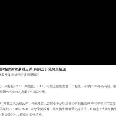
日 期指結算前港股反彈 科網回升吼阿里騰訊
港股反彈 科網回升吼阿里騰訊
58點報27173；納指更升2.3%。港股上星期挫逾千二點後，今早(28/9)略為高開。恒
；阿里巴巴(09988)高開1.6%報262元。
988)為首呈現亮麗反彈，傳統陣營以曾經令不少投資者心碎的匯控(00005)帶領大市
多新增區域於22700至22800，若想乘勢跟升，買恆指牛證追逐短線升浪，可留意 #法興恆指
率10000兌1，提供約40倍槓桿。