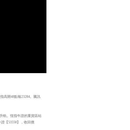
指高開48點報23284。騰訊
重拾升軌。恆指牛證的重貨區站
牛證【53558】，收回價