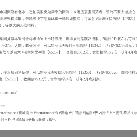
市期間沒有北水，恐怕美股突如期來的回調，令港股震盪回落者，暫時不要太過擔心
，資金部署顯得進取，若睇淡後市想藉此追一轉短線熊證，可留意 #法興恆指熊證 【57822
0兌1，提供大約35倍槓桿。
集團據報本週將會尋求通過上市聆訊後，迅速展開路演及招股，預計10月底左右可以
至275元之間，睇好阿里，可以留意 #法興阿里認購證【19342】，行使價279.99元
取可以留意 #法興阿里牛證【65257】，收回價250.2元，實際槓桿15.2倍，明年
接近底部博反彈，可以留意 #法興騰訊認購證 【15350】，行使價570元，實際槓
 【52555】，收回價493.2元，實際槓桿24倍，明年2月底到期。
ants.com/
===
#metrofinance #新城電台 #metrofinancehk #窩輪 #牛熊證 #輪證 #界內證 #上市衍生
#阿里巴巴 #螞蟻 #分拆 #股價 #騰訊