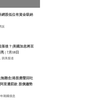
|科網股低位有資金吸納
周反
追落後？|美國加息將至
 | 7月18日
，因美股道
息無懸念|港股應聲回吐
騰訊阿里遭罰款 股價趨勢
0年期國債息