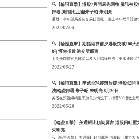
🔍【輪證直擊】港股7月開局先調整 騰訊被股
部署|騰訊|比亞迪|朱子昭 朱明亮
港股下半年開局首個交易日回吐，繼上半年埋單計數恆
2022/07/04
🔍【輪證直擊】期指結算前夕港股突破100天
好| 恆生指數|港交所部署
上周美聯儲官員轉調以及大行唱好經濟，美國通脹又
2022/06/27
🔍【輪證直擊】憂慮全球經濟放緩 港股低開|
洩|輪證部署|朱子昭 朱明亮|6月20日
美股在預視繼續重手加息的情況下，標普500指數上周下
2022/06/20
【輪證直擊】 美通脹比預期厲害 港股回吐壓力大
朱明亮
🔍【輪證直擊】 美通脹比預期厲害 港股回吐壓力大 |6