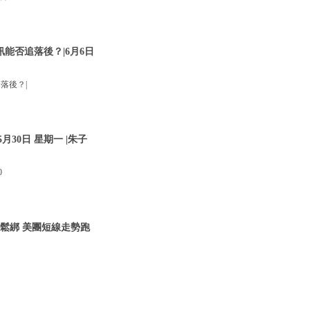
訊能否追落後？|6月6日
落後？|
30日 星期一 |朱子
0
管鬆綁 美團短線走勢跑