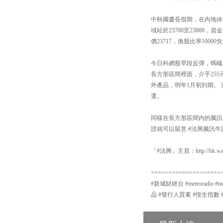
中秋國慶長假期，在內地休
域站於23700至23800
價23717，換股比率1000
今日科網股早段反彈，螞蟻
長方形區間裡面，介乎255元
外產品，明年1月初到期。 進
選。
同樣在長方形區間內的騰訊，
證就可以留意 #法興騰訊牛證
「#法興」主頁：http://hk.warr
====================
#新城財經台 #metroradio 
品 #發行人質素 #恆生指數 