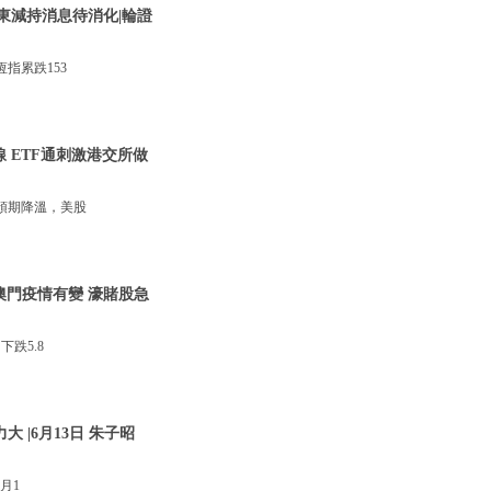
東減持消息待消化|輪證
指累跌153
線 ETF通刺激港交所做
預期降溫，美股
澳門疫情有變 濠賭股急
跌5.8
 |6月13日 朱子昭
月1