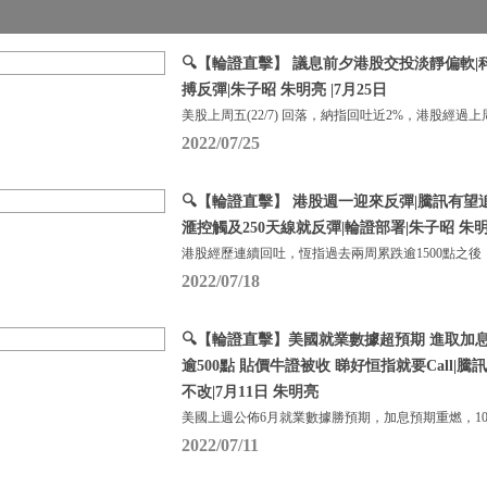
🔍【輪證直擊】 議息前夕港股交投淡靜偏軟
搏反彈|朱子昭 朱明亮 |7月25日
美股上周五(22/7) 回落，納指回吐近2%，港股經過上
2022/07/25
🔍【輪證直擊】 港股週一迎來反彈|騰訊有望
滙控觸及250天線就反彈|輪證部署|朱子昭 朱明亮
港股經歷連續回吐，恆指過去兩周累跌逾1500點之後
2022/07/18
🔍【輪證直擊】美國就業數據超預期 進取加
逾500點 貼價牛證被收 睇好恒指就要Call|
不改|7月11日 朱明亮
美國上週公佈6月就業數據勝預期，加息預期重燃，1
2022/07/11