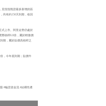
，見恆指熊證最多新增的區
】，尚有約150天到期，收回
正式上市。阿里走勢仍處於
，實際槓桿6.8倍，屬於輕微價
4月底到期，屬於貼價高槓桿之
桿9倍，今年底到期；貼價牛
產品 #港股 #輪證資金流 #結構性產