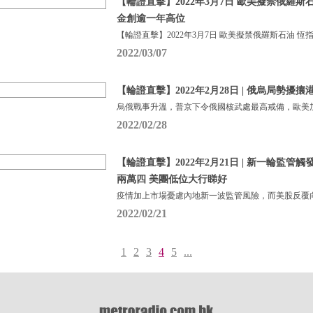
【輪證直擊】2022年3月7日 歐美擬禁俄羅斯
金創逾一年高位
【輪證直擊】2022年3月7日 歐美擬禁俄羅斯石油 恆
2022/03/07
【輪證直擊】2022年2月28日 | 俄烏局勢擾攘
烏俄戰事升溫，普京下令俄國核武處最高戒備，歐美
2022/02/28
【輪證直擊】2022年2月21日 | 新一輪監管
兩萬四 美團低位大行睇好
疫情加上市場憂慮內地新一波監管風險，而美股反覆
2022/02/21
1
2
3
4
5
...