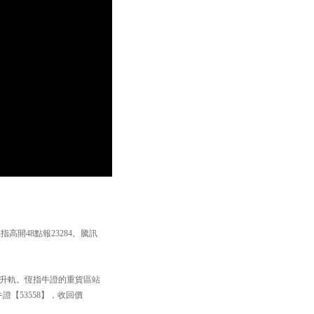
指高開48點報23284。騰訊
重拾升軌。恆指牛證的重貨區站
牛證【53558】，收回價