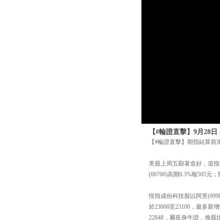
【#輪證直擊】9月28
【#輪證直擊】期指結算前
美股上周五顯著造好，道指升3
(00700)高開0.3%報505元
恆指成份科技股以阿里(09
於23000至23100，最
22848，屬長身牛證，換股比