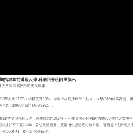
日 期指結算前港股反彈 科網回升吼阿里騰訊
港股反彈 科網回升吼阿里騰訊
58點報27173；納指更升2.3%。港股上星期挫逾千二點後，今早(28/9)略為高開。恒
；阿里巴巴(09988)高開1.6%報262元。
988)為首呈現亮麗反彈，傳統陣營以曾經令不少投資者心碎的匯控(00005)帶領大市
多新增區域於22700至22800，若想乘勢跟升，買恆指牛證追逐短線升浪，可留意 #法興恆指
率10000兌1，提供約40倍槓桿。