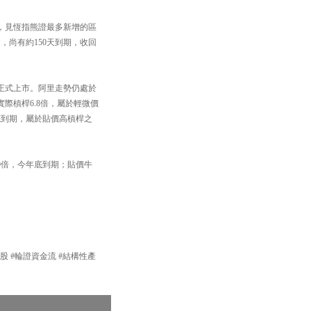
，見恆指熊證最多新增的區
】，尚有約150天到期，收回
正式上市。阿里走勢仍處於
，實際槓桿6.8倍，屬於輕微價
4月底到期，屬於貼價高槓桿之
桿9倍，今年底到期；貼價牛
產品 #港股 #輪證資金流 #結構性產