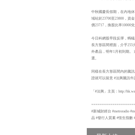
中秋國慶長假期，在內地休
域站於23700至23800
價23717，換股比率1000
今日科網股早段反彈，螞蟻
長方形區間裡面，介乎255元
外產品，明年1月初到期。 進
選。
同樣在長方形區間內的騰訊，
證就可以留意 #法興騰訊牛證
「#法興」主頁：http://hk.warr
====================
#新城財經台 #metroradio 
品 #發行人質素 #恆生指數 