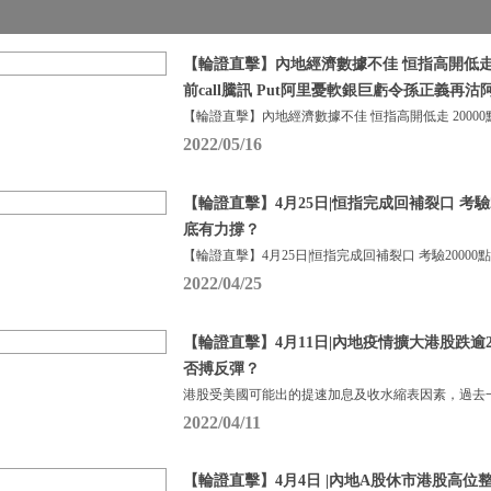
【輪證直擊】內地經濟數據不佳 恒指高開低走 2
前call騰訊 Put阿里憂軟銀巨虧令孫正義再沽
【輪證直擊】內地經濟數據不佳 恒指高開低走 20000
2022/05/16
【輪證直擊】4月25日|恒指完成回補裂口 考驗2
底有力撐？
【輪證直擊】4月25日|恒指完成回補裂口 考驗20000
2022/04/25
【輪證直擊】4月11日|內地疫情擴大港股跌逾
否搏反彈？
港股受美國可能出的提速加息及收水縮表因素，過去
2022/04/11
【輪證直擊】4月4日 |內地A股休市港股高位