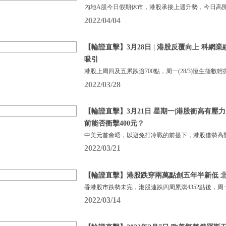
內地A股今日假期休市，港股承接上週升勢，今日高開
2022/04/04
【輪證直擊】3月28日 | 港股反覆向上 科網
吸引
港股上周四及五累跌逾700點，周一(28/3)恆生指數輕
2022/03/28
【輪證直擊】3月21日 星期一|港股衝高有壓
前能否衝擊400元？
中美元首會晤，以避免打冷戰的前提下，港股借勢高
2022/03/21
【輪證直擊】港股跌穿兩萬點創五年半新低 
香港股市跌勢未完，港股連跌四周累瀉4352點後，周一(
2022/03/14