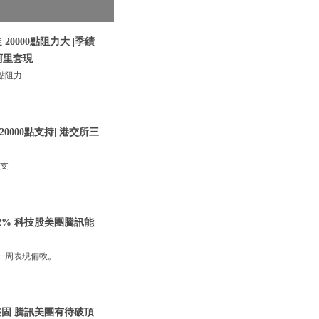
0000點阻力大 |季績
阿里套現
點阻力
0000點支持| 港交所三
點支
2% 科技股美團騰訊能
一周表現偏軟。
整固 騰訊美團有待破頂