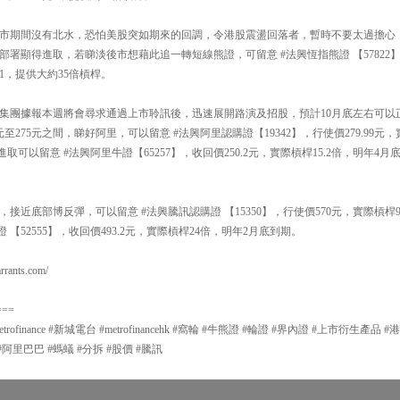
市期間沒有北水，恐怕美股突如期來的回調，令港股震盪回落者，暫時不要太過擔心
，資金部署顯得進取，若睇淡後市想藉此追一轉短線熊證，可留意 #法興恆指熊證 【57822
0兌1，提供大約35倍槓桿。
集團據報本週將會尋求通過上市聆訊後，迅速展開路演及招股，預計10月底左右可以
至275元之間，睇好阿里，可以留意 #法興阿里認購證【19342】，行使價279.99元
取可以留意 #法興阿里牛證【65257】，收回價250.2元，實際槓桿15.2倍，明年
接近底部博反彈，可以留意 #法興騰訊認購證 【15350】，行使價570元，實際槓
 【52555】，收回價493.2元，實際槓桿24倍，明年2月底到期。
ants.com/
===
#metrofinance #新城電台 #metrofinancehk #窩輪 #牛熊證 #輪證 #界內證 #上市衍生
#阿里巴巴 #螞蟻 #分拆 #股價 #騰訊