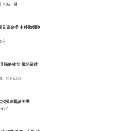
188點，開
業績見資金撈 中移動穩陣
微高
力升幅略收窄 騰訊業績
開，惟不足5分
北水撈底騰訊美團
14/