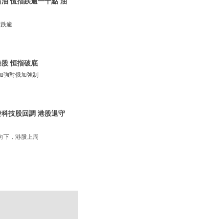
石油 恆指跌逾一千點 油
指跌逾
港股 恒指破底
加強對俄加強制
觸發科技股回調 港股退守
向下，港股上周