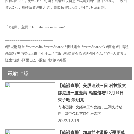
際槓桿4.9倍，明年2月中到期；或者可以留意 #法興美團牛證【57993】，收回
價262元，屬於貼價進取之選，實際槓桿13.6倍，明年5月底到期。
「#法興」主頁：http://hk.warrants.com/
=======================
#新城財經台 #metroradio #metrofinance #新城電台 #metrofinancehk #窩輪 #牛熊證
#輪證 #界內證 #上市衍生產品 #港股 #輪證資金流 #結構性產品 #發行人質素 #
恆生指數 #阿里巴巴 #股價 #騰訊 #美團
最新上線
【輪證直擊】美股連跌三日 科技股支
撐港股一度走高 |輪證部署|12月19日
朱子昭 朱明亮
內地召開中央經濟工作會議，主調支持成
長，其中包括支持住房需求
2022/12/19
【輪證直擊】加息前夕港股反覆兩萬