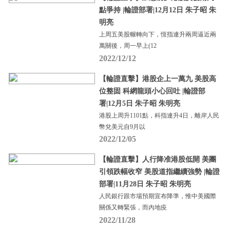
點爭持 |輪證部署|12月12日 朱子昭 朱
明亮
上周五美股輾轉向下，恆指連升兩周逼近兩
萬關後，周一早上(12
2022/12/12
【輪證直擊】港股企上一萬九 美股高
位整固 科網龍頭小心回吐 |輪證部
署|12月5日 朱子昭 朱明亮
港股上周升1101點，科指連升4日，離岸人民
幣兌美元自9月以
2022/12/05
【輪證直擊】人行降准港股低開 美團
引領跌幅收窄 美股道指繼續強勢 |輪證
部署|11月28日 朱子昭 朱明亮
人民銀行跟市場預期宣布降準，惟中美國際
關係又轉緊張，而內地疫
2022/11/28