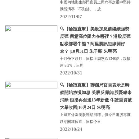
中國內地衛生部門官員上周六再次重申堅持
動態清零「不動搖」，放
2022/11/07
🔍【輪證直擊】美股加息前繼續強勢
反彈 留意高位阻力在哪裡？港股反彈
點樣部署牛熊？阿里騰訊短線開好
倉？ |10月31日 朱子昭 朱明亮
十月份下跌月，恒指上周累跌1348點，跌幅
達 8.3%；三周
2022/10/31
🔍【輪證直擊】聯儲局官員表示是時
候開始放慢加息 美股反彈|港股憂慮未
消除 恒指再創逾13年新低 牛證重貨被
大舉收回|10月24日 朱明亮
上週五外圍美股雖然回穩，但今日港股再度
跌穿關鍵位置，恒指今日
2022/10/24