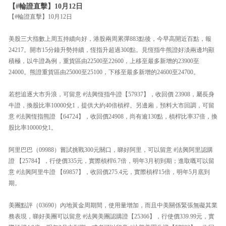
【#輪證直擊】10月12日
【#輪證直擊】10月12日
美股三大指數上周五持續向好，港股兩周累彈883點後，今早高開近百點，報
24217。開市15分鐘升勢持續，恆指升超過300點。見恆指牛熊證好淡兩邊均顯
積極，以牛證為例，重貨區由22500至22600，上移至最多新增的23900至
24000。熊證重貨區由25000至25100，下移至最多新增的24600至24700。
若想追逐大市升浪，可留意 #法興恆指牛證【57937】，收回價 23908，屬長身
牛證，換股比率10000兌1，提供大約40倍槓桿。另邊廂，預料大市回調，可留
意 #法興恆指熊證 【64724】，收回價24908，尚有逾130點，槓桿比率37倍，換
股比率10000兌1。
阿里巴巴（09988）嘗試挑戰300元關口，睇好阿里，可以留意 #法興阿里認購
證 【25784】，行使價335元，實際槓桿6.7倍，明年3月初到期；進取嘅可以留
意 #法興阿里牛證 【69857】，收回價275.4元，實際槓桿15倍，明年5月底到
期。
美團點評（03690）內地黃金周期間，使用量增加，而且中美關係緊張無礙其業
務表現，睇好美團可以留意 #法興美團認購證【25366】，行使價339.99元，實