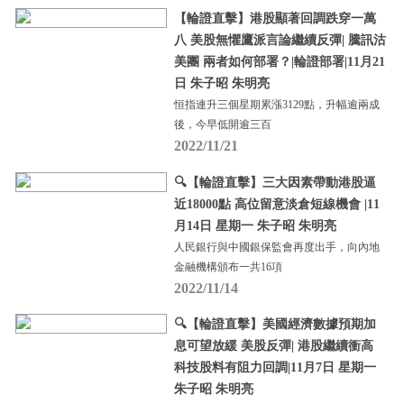
【輪證直擊】港股顯著回調跌穿一萬
八 美股無懼鷹派言論繼續反彈| 騰訊沽
美團 兩者如何部署？|輪證部署|11月21
日 朱子昭 朱明亮
恒指連升三個星期累漲3129點，升幅逾兩成
後，今早低開逾三百
2022/11/21
🔍【輪證直擊】三大因素帶動港股逼
近18000點 高位留意淡倉短線機會 |11
月14日 星期一 朱子昭 朱明亮
人民銀行與中國銀保監會再度出手，向內地
金融機構頒布一共16項
2022/11/14
🔍【輪證直擊】美國經濟數據預期加
息可望放緩 美股反彈| 港股繼續衝高
科技股料有阻力回調|11月7日 星期一
朱子昭 朱明亮