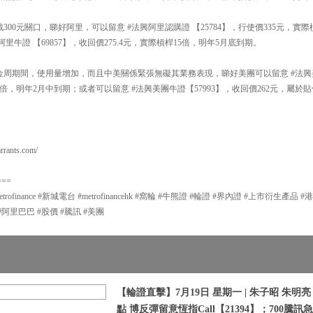
戰300元關口，睇好阿里，可以留意 #法興阿里認購證 【25784】，行使價335元，實際
里牛證 【69857】，收回價275.4元，實際槓桿15倍，明年5月底到期。
黃金周期間，使用量增加，而且中美關係緊張無礙其業務表現，睇好美團可以留意 #法興美
4.9倍，明年2月中到期；或者可以留意 #法興美團牛證【57993】，收回價262元，屬於
ants.com/
===
#metrofinance #新城電台 #metrofinancehk #窩輪 #牛熊證 #輪證 #界內證 #上市衍生
#阿里巴巴 #股價 #騰訊 #美團
【輪證直擊】7月19日 星期一 | 朱子昭 朱明亮 
點 博反彈留意恆指Call【21394】；700騰