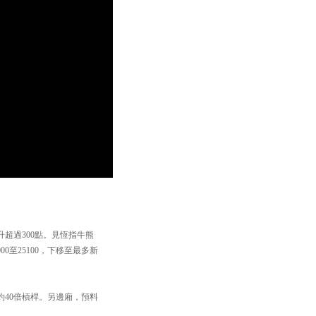
升超過300點。見恆指牛熊
00至25100，下移至最多新
大約40倍槓桿。另邊廂，預料
。