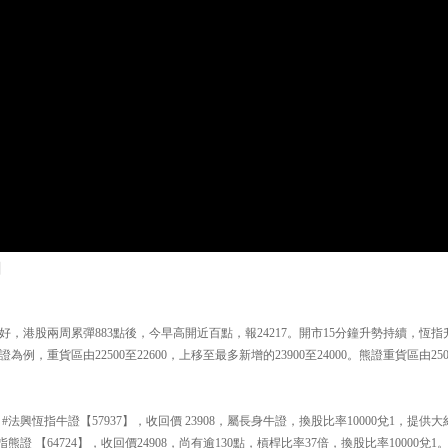
日
，港股兩周累彈883點後，今早高開近百點，報24217。開市15分鐘升勢持續，恆指
，重貨區由22500至22600，上移至最多新增的23900至24000。熊證重貨區由250
法興恆指牛證【57937】，收回價 23908，屬長身牛證，換股比率10000兌1，提供
證 【64724】，收回價24908，尚有逾130點，槓桿比率37倍，換股比率10000兌1