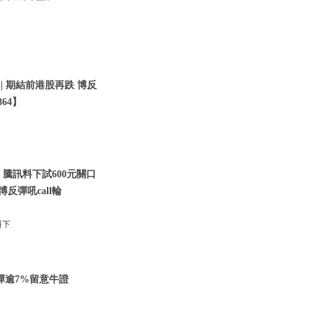
 | 期結前港股再跌 博反
64】
 騰訊料下試600元關口
博反彈吼call輪
料下
反彈逾7%留意牛證