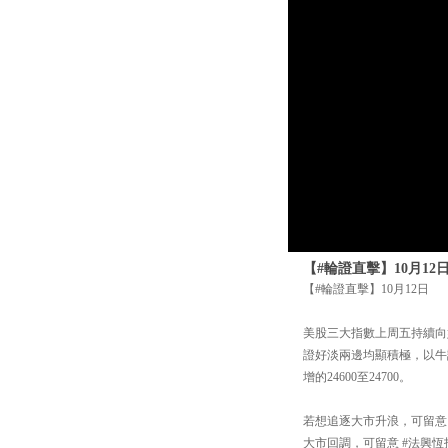
【#輪證直擊】10月12
【#輪證直擊】10月12日
美股三大指數上周五持續向好
證好淡兩邊均顯積極，以牛證為例
增的24600至24700。
若想追逐大市升浪，可留意 #
大市回調，可留意 #法興恆指熊