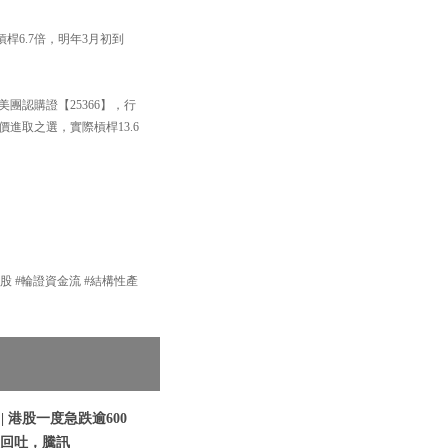
槓桿6.7倍，明年3月初到
團認購證【25366】，行
貼價進取之選，實際槓桿13.6
產品 #港股 #輪證資金流 #結構性產
| 港股一度急跌逾600
訊急回吐，騰訊