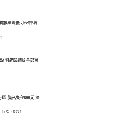
 騰訊續走低 小米部署
走
00點 科網業績提早部署
區 騰訊失守600元 法
。恒指上周跌1