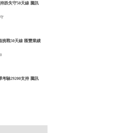
支持跌失守50天線 騰訊
失守
指挑戰50天線 匯豐業績
0
考驗29200支持 騰訊