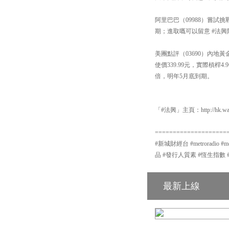
阿里巴巴（09988）嘗試挑
期；進取嘅可以留意 #法興阿
美團點評（03690）內地
使價339.99元，實際槓桿
倍，明年5月底到期。
「#法興」主頁：http://hk.warr
====================
#新城財經台 #metroradio 
品 #發行人質素 #恆生指數 
最新上線