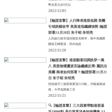
幣兌美元自9月以
2022/12/05
【輪證直擊】人行降准港股低開 美團
引領跌幅收窄 美股道指繼續強勢 |輪證
部署|11月28日 朱子昭 朱明亮
人民銀行跟市場預期宣布降準，惟中美國際
關係又轉緊張，而內地疫
2022/11/28
【輪證直擊】港股顯著回調跌穿一萬
八 美股無懼鷹派言論繼續反彈| 騰訊沽
美團 兩者如何部署？|輪證部署|11月21
日 朱子昭 朱明亮
恒指連升三個星期累漲3129點，升幅逾兩成
後，今早低開逾三百
2022/11/21
🔍【輪證直擊】三大因素帶動港股逼
近18000點 高位留意淡倉短線機會 |11