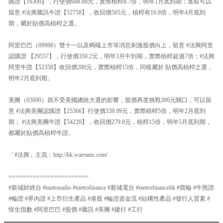
購證【16309】，行使價688.88元，實際槓桿8.7倍，明年1月底到期；進取可以
留意 #法興騰訊牛證【52758】，收回價565元，槓桿有16.8倍，明年4月底到
期，屬於貼價高槓桿之選。
阿里巴巴（09988）雙十一以及螞蟻上市等消息刺激股價向上，留意 #法興阿里
認購證 【29557】，行使價350.2元，明年3月中到期，實際槓桿超過7倍；#法興
阿里牛證【52358】收回價280元，實際槓桿15倍，同樣屬於 貼價高槓桿之選，
明年2月底到期。
美團（03690）就不受美國總統大選的影響，股價再度挑戰300元關口，可以留
意 #法興美團認購證【25366】行使價339.99元，實際槓桿5倍，明年2月底到
期； #法興美團牛證【54220】，收回價279.8元，槓桿15倍，明年5月底到期，
都屬於貼價高槓桿牛證。
「#法興」主頁：http://hk.warrants.com/
=======================
#新城財經台 #metroradio #metrofinance #新城電台 #metrofinancehk #窩輪 #牛熊證
#輪證 #界內證 #上市衍生產品 #港股 #輪證資金流 #結構性產品 #發行人質素 #
恆生指數 #阿里巴巴 #股價 #騰訊 #美團 #建行 #工行