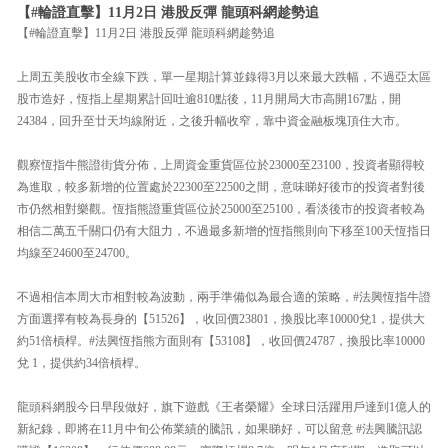
【#輪證直擊】11月2日 港股反彈 龍頭科網趁勢追
【#輪證直擊】11月2日 港股反彈 龍頭科網趁勢追
上周五美股收市全線下跌，單一星期計算並錄得3月以來最大跌幅，不過亞太區
股市造好，恆指上星期累計回吐逾810點後，11月開局大市高開167點，開
24384，回升至廿天均線附近，之後升幅收窄，靠中資金融板塊頂住大市。
觀察恆指牛熊證街貨分佈，上周資金重貨區位於23000至23100，投資者顯得較
為進取，較多新增的位置處於22300至22500之間，意味睇好後市的投資者對後
市仍然相對樂觀。恆指熊證重貨區位於25000至25100，看淡後市的投資者較為
相信二萬五千關口仍有大阻力，不過最多新增的恆指熊則向下移至100天恆指日
均線至24600至24700。
不過相信本周大市相對較為波動，兩手準備似為最合適的策略，#法興恆指牛證
方面選擇有較為長身的【51526】，收回價23801，換股比率10000兌1，提供大
約51倍槓桿。#法興恆指熊方面則有【53108】，收回價24787，換股比率10000
兌 1，提供約34倍槓桿。
龍頭科網股今日早段做好，旗下遊戲《王者榮耀》全球日活躍用戶達到1億人的
新紀錄，即將在11月中旬公佈業績的騰訊，如果睇好，可以留意 #法興騰訊認