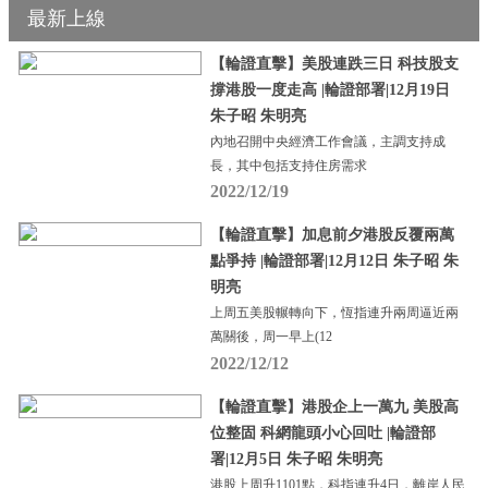
最新上線
【輪證直擊】美股連跌三日 科技股支
撐港股一度走高 |輪證部署|12月19日
朱子昭 朱明亮
內地召開中央經濟工作會議，主調支持成
長，其中包括支持住房需求
2022/12/19
【輪證直擊】加息前夕港股反覆兩萬
點爭持 |輪證部署|12月12日 朱子昭 朱
明亮
上周五美股輾轉向下，恆指連升兩周逼近兩
萬關後，周一早上(12
2022/12/12
【輪證直擊】港股企上一萬九 美股高
位整固 科網龍頭小心回吐 |輪證部
署|12月5日 朱子昭 朱明亮
港股上周升1101點，科指連升4日，離岸人民