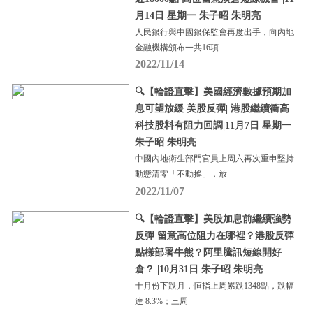
月14日 星期一 朱子昭 朱明亮
人民銀行與中國銀保監會再度出手，向內地
金融機構頒布一共16項
2022/11/14
🔍【輪證直擊】美國經濟數據預期加
息可望放緩 美股反彈| 港股繼續衝高
科技股料有阻力回調|11月7日 星期一
朱子昭 朱明亮
中國內地衛生部門官員上周六再次重申堅持
動態清零「不動搖」，放
2022/11/07
🔍【輪證直擊】美股加息前繼續強勢
反彈 留意高位阻力在哪裡？港股反彈
點樣部署牛熊？阿里騰訊短線開好
倉？ |10月31日 朱子昭 朱明亮
十月份下跌月，恒指上周累跌1348點，跌幅
達 8.3%；三周