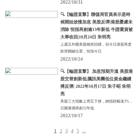
2022/10/31
🔍【輪證直擊】聯儲局官員表示是時
候開始放慢加息 美股反彈|港股憂慮未
消除 恒指再創逾13年新低 牛證重貨被
大舉收回|10月24日 朱明亮
上週五外圍美股雖然回穩，但今日港股再度
跌穿關鍵位置，恒指今日
2022/10/24
🔍【輪證直擊】 加息預期升溫 美股港
股交替創新低|騰訊美團低位資金繼續
搏反彈| 2022年10月17日 朱子昭 朱明
亮
美股三大指數上周五下挫，納指跌幅達3%，
日圓滙價再創32年低
2022/10/17
1
2
3
4
5
...