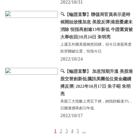
2022/10/31
🔍【輪證直擊】聯儲局官員表示是時
候開始放慢加息 美股反彈|港股憂慮未
消除 恒指再創逾13年新低 牛證重貨被
大舉收回|10月24日 朱明亮
上週五外圍美股雖然回穩，但今日港股再度
跌穿關鍵位置，恒指今日
2022/10/24
🔍【輪證直擊】 加息預期升溫 美股港
股交替創新低|騰訊美團低位資金繼續
搏反彈| 2022年10月17日 朱子昭 朱明
亮
美股三大指數上周五下挫，納指跌幅達3%，
日圓滙價再創32年低
2022/10/17
1
2
3
4
5
...