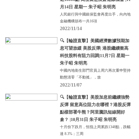
月14日 星期一 朱子昭 朱明亮
人民銀行與中國銀保監會再度出手，向內地
金融機構頒布一共16項
2022/11/14
🔍【輪證直擊】美國經濟數據預期加
息可望放緩 美股反彈| 港股繼續衝高
科技股料有阻力回調|11月7日 星期一
朱子昭 朱明亮
中國內地衛生部門官員上周六再次重申堅持
動態清零「不動搖」，放
2022/11/07
🔍【輪證直擊】美股加息前繼續強勢
反彈 留意高位阻力在哪裡？港股反彈
點樣部署牛熊？阿里騰訊短線開好
倉？ |10月31日 朱子昭 朱明亮
十月份下跌月，恒指上周累跌1348點，跌幅
達 8.3%；三周