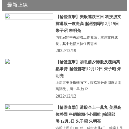
最新上線
【輪證直擊】美股連跌三日 科技股支
撐港股一度走高 |輪證部署|12月19日
朱子昭 朱明亮
內地召開中央經濟工作會議，主調支持成
長，其中包括支持住房需求
2022/12/19
【輪證直擊】加息前夕港股反覆兩萬
點爭持 |輪證部署|12月12日 朱子昭 朱
明亮
上周五美股輾轉向下，恆指連升兩周逼近兩
萬關後，周一早上(12
2022/12/12
【輪證直擊】港股企上一萬九 美股高
位整固 科網龍頭小心回吐 |輪證部
署|12月5日 朱子昭 朱明亮
港股上周升1101點，科指連升4日，離岸人民