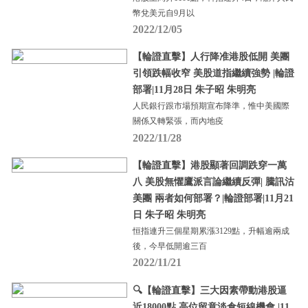
幣兌美元自9月以
2022/12/05
【輪證直擊】人行降准港股低開 美團
引領跌幅收窄 美股道指繼續強勢 |輪證
部署|11月28日 朱子昭 朱明亮
人民銀行跟市場預期宣布降準，惟中美國際
關係又轉緊張，而內地疫
2022/11/28
【輪證直擊】港股顯著回調跌穿一萬
八 美股無懼鷹派言論繼續反彈| 騰訊沽
美團 兩者如何部署？|輪證部署|11月21
日 朱子昭 朱明亮
恒指連升三個星期累漲3129點，升幅逾兩成
後，今早低開逾三百
2022/11/21
🔍【輪證直擊】三大因素帶動港股逼
近18000點 高位留意淡倉短線機會 |11