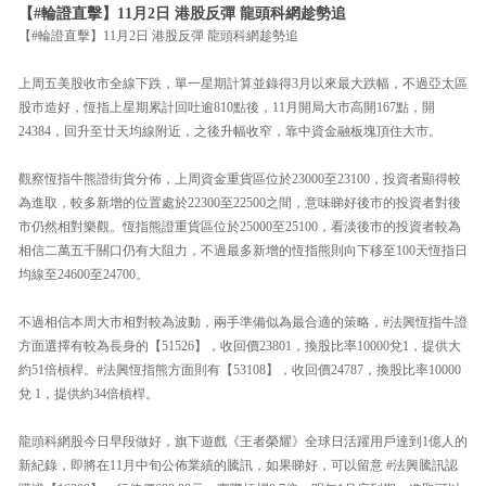
【#輪證直擊】11月2日 港股反彈 龍頭科網趁勢追
【#輪證直擊】11月2日 港股反彈 龍頭科網趁勢追
上周五美股收市全線下跌，單一星期計算並錄得3月以來最大跌幅，不過亞太區
股市造好，恆指上星期累計回吐逾810點後，11月開局大市高開167點，開
24384，回升至廿天均線附近，之後升幅收窄，靠中資金融板塊頂住大市。
觀察恆指牛熊證街貨分佈，上周資金重貨區位於23000至23100，投資者顯得較
為進取，較多新增的位置處於22300至22500之間，意味睇好後市的投資者對後
市仍然相對樂觀。恆指熊證重貨區位於25000至25100，看淡後市的投資者較為
相信二萬五千關口仍有大阻力，不過最多新增的恆指熊則向下移至100天恆指日
均線至24600至24700。
不過相信本周大市相對較為波動，兩手準備似為最合適的策略，#法興恆指牛證
方面選擇有較為長身的【51526】，收回價23801，換股比率10000兌1，提供大
約51倍槓桿。#法興恆指熊方面則有【53108】，收回價24787，換股比率10000
兌 1，提供約34倍槓桿。
龍頭科網股今日早段做好，旗下遊戲《王者榮耀》全球日活躍用戶達到1億人的
新紀錄，即將在11月中旬公佈業績的騰訊，如果睇好，可以留意 #法興騰訊認