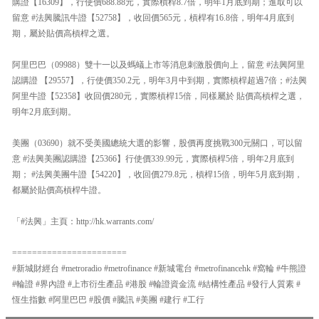
購證【16309】，行使價688.88元，實際槓桿8.7倍，明年1月底到期；進取可以
留意 #法興騰訊牛證【52758】，收回價565元，槓桿有16.8倍，明年4月底到
期，屬於貼價高槓桿之選。
阿里巴巴（09988）雙十一以及螞蟻上市等消息刺激股價向上，留意 #法興阿里
認購證 【29557】，行使價350.2元，明年3月中到期，實際槓桿超過7倍；#法興
阿里牛證【52358】收回價280元，實際槓桿15倍，同樣屬於 貼價高槓桿之選，
明年2月底到期。
美團（03690）就不受美國總統大選的影響，股價再度挑戰300元關口，可以留
意 #法興美團認購證【25366】行使價339.99元，實際槓桿5倍，明年2月底到
期； #法興美團牛證【54220】，收回價279.8元，槓桿15倍，明年5月底到期，
都屬於貼價高槓桿牛證。
「#法興」主頁：http://hk.warrants.com/
=======================
#新城財經台 #metroradio #metrofinance #新城電台 #metrofinancehk #窩輪 #牛熊證
#輪證 #界內證 #上市衍生產品 #港股 #輪證資金流 #結構性產品 #發行人質素 #
恆生指數 #阿里巴巴 #股價 #騰訊 #美團 #建行 #工行