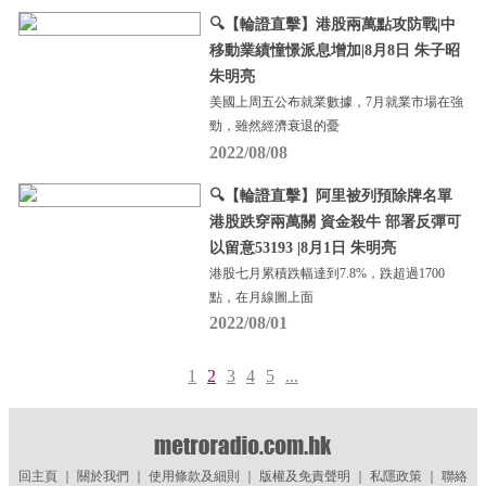
🔍【輪證直擊】港股兩萬點攻防戰|中
移動業績憧憬派息增加|8月8日 朱子昭
朱明亮
美國上周五公布就業數據，7月就業市場在強
勁，雖然經濟衰退的憂
2022/08/08
🔍【輪證直擊】阿里被列預除牌名單
港股跌穿兩萬關 資金殺牛 部署反彈可
以留意53193 |8月1日 朱明亮
港股七月累積跌幅達到7.8%，跌超過1700
點，在月線圖上面
2022/08/01
1
2
3
4
5
...
回主頁
｜
關於我們
｜
使用條款及細則
｜
版權及免責聲明
｜
私隱政策
｜
聯絡