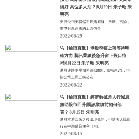
績好 高位多人沽？|8月29日 朱子昭 朱
明亮
美股受到美聯儲主席鮑威爾「放鷹」言論，
重申對應通脹的工具仍是
2022/08/29
🔍【輪證直擊】港股窄幅上落等待明
確方向 騰訊業績後急升留下裂口待
補|8月22日|朱子昭 朱明亮
港股連跌兩星期累跌428點，跌幅達2%，恒
指公司上周五晚公布
2022/08/22
🔍【輪證直擊】經濟數據差人行減息
無助股市回升|騰訊業績前如何部
署？|8月15日 朱明亮
港股本週回來之後出現低開，但隨著人民銀
行在中期借貸便利（ML
2022/08/15