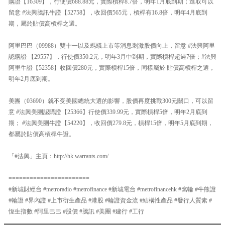
購證【16309】，行使價688.88元，實際槓桿8.7倍，明年1月底到期；進取可以
留意 #法興騰訊牛證【52758】，收回價565元，槓桿有16.8倍，明年4月底到
期，屬於貼價高槓桿之選。
阿里巴巴（09988）雙十一以及螞蟻上市等消息刺激股價向上，留意 #法興阿里
認購證 【29557】，行使價350.2元，明年3月中到期，實際槓桿超過7倍；#法興
阿里牛證【52358】收回價280元，實際槓桿15倍，同樣屬於 貼價高槓桿之選，
明年2月底到期。
美團（03690）就不受美國總統大選的影響，股價再度挑戰300元關口，可以留
意 #法興美團認購證【25366】行使價339.99元，實際槓桿5倍，明年2月底到
期； #法興美團牛證【54220】，收回價279.8元，槓桿15倍，明年5月底到期，
都屬於貼價高槓桿牛證。
「#法興」主頁：http://hk.warrants.com/
=======================
#新城財經台 #metroradio #metrofinance #新城電台 #metrofinancehk #窩輪 #牛熊證
#輪證 #界內證 #上市衍生產品 #港股 #輪證資金流 #結構性產品 #發行人質素 #
恆生指數 #阿里巴巴 #股價 #騰訊 #美團 #建行 #工行