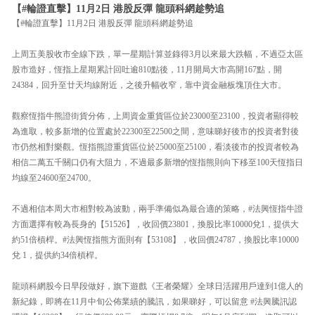
【#輪證直擊】11月2日 港股反彈 龍頭科網趁勢追
【#輪證直擊】11月2日 港股反彈 龍頭科網趁勢追
上周五美股收市全線下跌，單一星期計算並錄得3月以來最大跌幅，不過亞太區
股市造好，恆指上星期累計回吐逾810點後，11月開局大市高開167點，開
24384，回升至廿天均線附近，之後升幅收窄，靠中資金融板塊頂住大市。
觀察恆指牛熊證街貨分佈，上周資金重貨區位於23000至23100，投資者顯得較
為進取，較多新增的位置處於22300至22500之間，意味睇好後市的投資者對後
市仍然相對樂觀。恆指熊證重貨區位於25000至25100，看淡後市的投資者較為
相信二萬五千關口仍有大阻力，不過最多新增的恆指熊則向下移至100天恆指日
均線至24600至24700。
不過相信本周大市相對較為波動，兩手準備似為最合適的策略，#法興恆指牛證
方面選擇有較為長身的【51526】，收回價23801，換股比率10000兌1，提供大
約51倍槓桿。#法興恆指熊方面則有【53108】，收回價24787，換股比率10000
兌 1，提供約34倍槓桿。
龍頭科網股今日早段做好，旗下遊戲《王者榮耀》全球日活躍用戶達到1億人的
新紀錄，即將在11月中旬公佈業績的騰訊，如果睇好，可以留意 #法興騰訊認