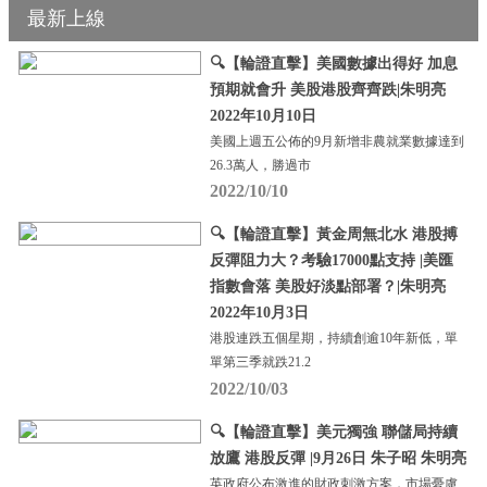
最新上線
🔍【輪證直擊】美國數據出得好 加息
預期就會升 美股港股齊齊跌|朱明亮
2022年10月10日
美國上週五公佈的9月新增非農就業數據達到
26.3萬人，勝過市
2022/10/10
🔍【輪證直擊】黃金周無北水 港股搏
反彈阻力大？考驗17000點支持 |美匯
指數會落 美股好淡點部署？|朱明亮
2022年10月3日
港股連跌五個星期，持續創逾10年新低，單
單第三季就跌21.2
2022/10/03
🔍【輪證直擊】美元獨強 聯儲局持續
放鷹 港股反彈 |9月26日 朱子昭 朱明亮
英政府公布激進的財政刺激方案，市場憂慮