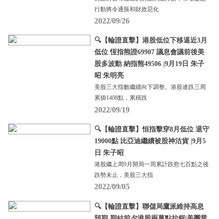
行動將令通脹和財政惡化
2022/09/26
🔍【輪證直擊】港股低位下移逼近3月
低位 恆指熊證69907 議息會議前後美
股多波動 納指熊49506 |9月19日 朱子
昭 朱明亮
美股三大指數繼續向下調整。港股連跌三周
累插1408點，累積跌
2022/09/19
🔍【輪證直擊】恒指擊穿8月低位 退守
19000點 比亞迪繼續被股神沽貨 |9月5
日 朱子昭
港股繼上周9月開局一周累計跌愈七百點之後
跌勢未止，美股三大指
2022/09/05
🔍【輪證直擊】聯儲局鷹派維持高息
預期 期結前夕港股兩萬點拉鋸|美團業