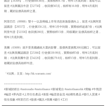
購證【16309】，行使價688.88元，實際槓桿8.7倍，明年1月底到期；進取可以
留意 #法興騰訊牛證【52758】，收回價565元，槓桿有16.8倍，明年4月底到
期，屬於貼價高槓桿之選。
阿里巴巴（09988）雙十一以及螞蟻上市等消息刺激股價向上，留意 #法興阿里
認購證 【29557】，行使價350.2元，明年3月中到期，實際槓桿超過7倍；#法興
阿里牛證【52358】收回價280元，實際槓桿15倍，同樣屬於 貼價高槓桿之選，
明年2月底到期。
美團（03690）就不受美國總統大選的影響，股價再度挑戰300元關口，可以留
意 #法興美團認購證【25366】行使價339.99元，實際槓桿5倍，明年2月底到
期； #法興美團牛證【54220】，收回價279.8元，槓桿15倍，明年5月底到期，
都屬於貼價高槓桿牛證。
「#法興」主頁：http://hk.warrants.com/
=======================
#新城財經台 #metroradio #metrofinance #新城電台 #metrofinancehk #窩輪 #牛熊證
#輪證 #界內證 #上市衍生產品 #港股 #輪證資金流 #結構性產品 #發行人質素 #
恆生指數 #阿里巴巴 #股價 #騰訊 #美團 #建行 #工行