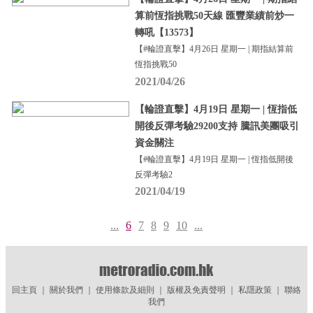
算前恆指挑戰50天線 匯豐業績前炒一
轉吼【13573】
【#輪證直擊】4月26日 星期一 | 期指結算前
恆指挑戰50
2021/04/26
【輪證直擊】4月19日 星期一 | 恆指低
開後反彈考驗29200支持 騰訊美團吸引
資金關注
【#輪證直擊】4月19日 星期一 | 恆指低開後
反彈考驗2
2021/04/19
...
6
7
8
9
10
...
回主頁
｜
關於我們
｜
使用條款及細則
｜
版權及免責聲明
｜
私隱政策
｜
聯絡
我們