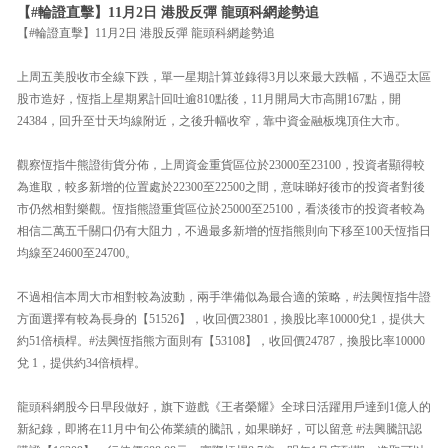
【#輪證直擊】11月2日 港股反彈 龍頭科網趁勢追
【#輪證直擊】11月2日 港股反彈 龍頭科網趁勢追
上周五美股收市全線下跌，單一星期計算並錄得3月以來最大跌幅，不過亞太區
股市造好，恆指上星期累計回吐逾810點後，11月開局大市高開167點，開
24384，回升至廿天均線附近，之後升幅收窄，靠中資金融板塊頂住大市。
觀察恆指牛熊證街貨分佈，上周資金重貨區位於23000至23100，投資者顯得較
為進取，較多新增的位置處於22300至22500之間，意味睇好後市的投資者對後
市仍然相對樂觀。恆指熊證重貨區位於25000至25100，看淡後市的投資者較為
相信二萬五千關口仍有大阻力，不過最多新增的恆指熊則向下移至100天恆指日
均線至24600至24700。
不過相信本周大市相對較為波動，兩手準備似為最合適的策略，#法興恆指牛證
方面選擇有較為長身的【51526】，收回價23801，換股比率10000兌1，提供大
約51倍槓桿。#法興恆指熊方面則有【53108】，收回價24787，換股比率10000
兌 1，提供約34倍槓桿。
龍頭科網股今日早段做好，旗下遊戲《王者榮耀》全球日活躍用戶達到1億人的
新紀錄，即將在11月中旬公佈業績的騰訊，如果睇好，可以留意 #法興騰訊認