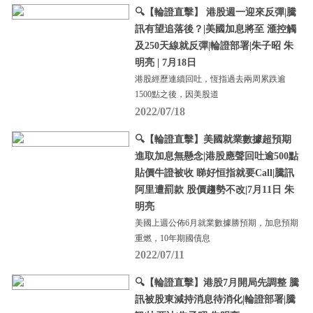
🔍【輪證直擊】 港股週一迎來反彈|騰
訊有望追落後？|美國加息將至 滙控觸
及250天線就反彈|輪證部署|朱子昭 朱
明亮 | 7月18日
港股經歷連續回吐，恆指過去兩周累跌逾
1500點之後，因美股道
2022/07/18
🔍【輪證直擊】美國就業數據超預期
進取加息無懸念|港股應聲回吐逾500點
貼價牛證被收 睇好恒指就要Call|騰訊
阿里遭罰款 股價趨勢不改|7月11日 朱
明亮
美國上週公佈6月就業數據勝預期，加息預期
重燃，10年期國債息
2022/07/11
🔍【輪證直擊】港股7月開局先調整 騰
訊被股東減持消息待消化|輪證部署|騰