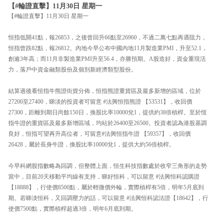
【#輪證直擊】11月30日 星期一
【#輪證直擊】11月30日 星期一
恒指低開41點，報26853，之後曾回升66點至26960，不過二萬七點再遇阻力，
恒指曾跌82點，報26812。內地今早公布中國內地11月製造業PMI，升至52.1，
創逾3年高；而11月非製造業PMI升至56.4，亦勝預期。A股造好，資金重現活
力，落戶中資金融類股份及個別新經濟類型股份。
結算過後看恒指牛熊證街貨分佈，恒指熊證重貨區及最多新增的區域，位於
27200至27400，睇淡的投資者可留意 #法興恒指熊證 【53531】，收回價
27300，距離到期日尚餘150日，換股比率10000兌1，提供約38倍槓桿。至於恆
指牛證的重貨區及最多新增區域，均站於26400至26500。投資者認為港股基調
良好，恒指可望再升高位者，可留意#法興恒指牛證 【59357】，收回價
26428，屬於長身牛證，換股比率10000兌1，提供大約56倍槓桿。
今早科網股指數略為回調，但整體上面，恒生科技指數處於收窄三角形的走勢
當中，目前20天移動平均線有支持，睇好恒科，可以留意 #法興恒科認購證
【18888】，行使價8500點，屬於輕微價外輪，實際槓桿有5倍，明年5月底到
期。若睇淡恒科，又回調壓力的話，可以留意 #法興恒科認沽證【18642】，行
使價7500點，實際槓桿超過3倍，明年6月底到期。