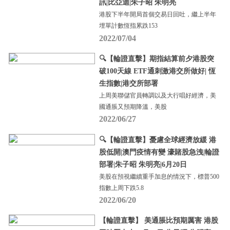
訊|比亞迪|朱子昭 朱明亮
港股下半年開局首個交易日回吐，繼上半年
埋單計數恆指累跌153
2022/07/04
🔍【輪證直擊】期指結算前夕港股突
破100天線 ETF通刺激港交所做好| 恆
生指數|港交所部署
上周美聯儲官員轉調以及大行唱好經濟，美
國通脹又預期降溫，美股
2022/06/27
🔍【輪證直擊】憂慮全球經濟放緩 港
股低開|澳門疫情有變 濠賭股急洩|輪證
部署|朱子昭 朱明亮|6月20日
美股在預視繼續重手加息的情況下，標普500
指數上周下跌5.8
2022/06/20
【輪證直擊】 美通脹比預期厲害 港股