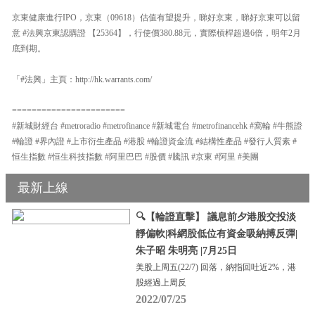
京東健康進行IPO，京東（09618）估值有望提升，睇好京東，睇好京東可以留
意 #法興京東認購證 【25364】，行使價380.88元，實際槓桿超過6倍，明年2月
底到期。
「#法興」主頁：http://hk.warrants.com/
=======================
#新城財經台 #metroradio #metrofinance #新城電台 #metrofinancehk #窩輪 #牛熊證
#輪證 #界內證 #上市衍生產品 #港股 #輪證資金流 #結構性產品 #發行人質素 #
恒生指數 #恒生科技指數 #阿里巴巴 #股價 #騰訊 #京東 #阿里 #美團
最新上線
🔍【輪證直擊】 議息前夕港股交投淡
靜偏軟|科網股低位有資金吸納搏反彈|
朱子昭 朱明亮 |7月25日
美股上周五(22/7) 回落，納指回吐近2%，港
股經過上周反
2022/07/25