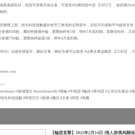
者認為港股基調良好，恒指可望再升高位者，可留意#法興恒指牛證 【59357】，收回價26
倍槓桿。
但整體上面，恒生科技指數處於收窄三角形的走勢當中，目前20天移動平均線有支持，
，行使價8500點，屬於輕微價外輪，實際槓桿有5倍，明年5月底到期。若睇淡恒科，又
，行使價7500點，實際槓桿超過3倍，明年6月底到期。
9618）估值有望提升，睇好京東，睇好京東可以留意 #法興京東認購證 【25364】，行
ants.com/
===
#metrofinance #新城電台 #metrofinancehk #窩輪 #牛熊證 #輪證 #界內證 #上市衍生
#恒生科技指數 #阿里巴巴 #股價 #騰訊 #京東 #阿里 #美團
【輪證直擊】2022年2月14日 |情人節俄烏