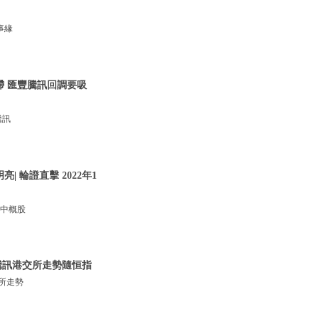
事緣
呆滯 匯豐騰訊回調要吸
騰訊
 輪證直擊 2022年1
，中概股
 騰訊港交所走勢隨恒指
交所走勢