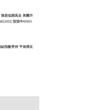
| 港股低開高走 美團升
22432| 恆指牛69163
股期結指數爭持 平保搏反