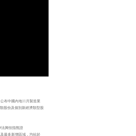
今早公布中國內地11月製造業
金融類股份及個別新經濟類型股
 #法興恒指熊證
重貨區及最多新增區域，均站於