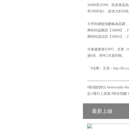
26400至26500。投資
率10000兌1，提供大約56
今早科網股指數略為回調，
興恒科認購證【18888】
興恒科認沽證【18642】
京東健康進行IPO，京東（0
過6倍，明年2月底到期。
「#法興」主頁：http://hk.warr
====================
#新城財經台 #metroradio 
品 #發行人質素 #恒生指數 
最新上線