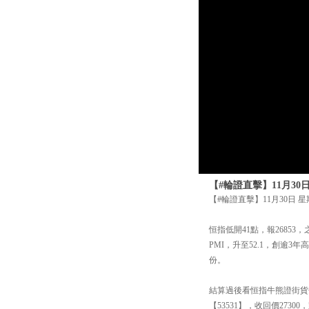
【#輪證直擊】11月30
【#輪證直擊】11月30日 
恒指低開41點，報26853
PMI，升至52.1，創逾
份。
結算過後看恒指牛熊證街貨分
【53531】，收回價273