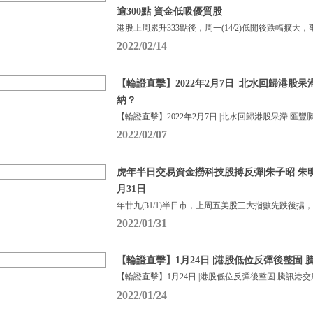
逾300點 資金低吸優質股
港股上周累升333點後，周一(14/2)低開後跌幅擴大，
2022/02/14
【輪證直擊】2022年2月7日 |北水回歸港股
納？
【輪證直擊】2022年2月7日 |北水回歸港股呆滯 匯豐
2022/02/07
虎年半日交易資金撈科技股搏反彈|朱子昭 朱明亮|
月31日
年廿九(31/1)半日市，上周五美股三大指數先跌後揚
2022/01/31
【輪證直擊】1月24日 |港股低位反彈後整固
【輪證直擊】1月24日 |港股低位反彈後整固 騰訊港
2022/01/24