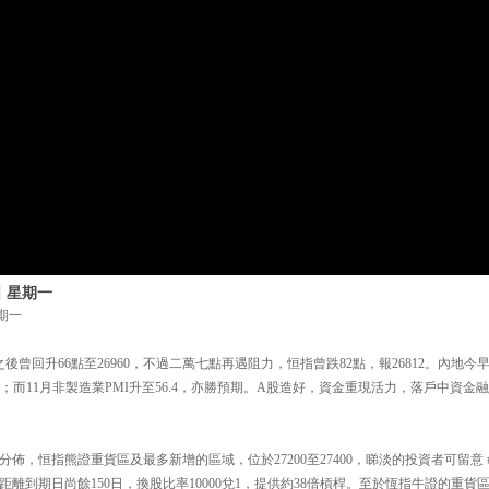
日 星期一
星期一
，之後曾回升66點至26960，不過二萬七點再遇阻力，恒指曾跌82點，報26812。內地
3年高；而11月非製造業PMI升至56.4，亦勝預期。A股造好，資金重現活力，落戶中資
佈，恒指熊證重貨區及最多新增的區域，位於27200至27400，睇淡的投資者可留意
00，距離到期日尚餘150日，換股比率10000兌1，提供約38倍槓桿。至於恆指牛證的