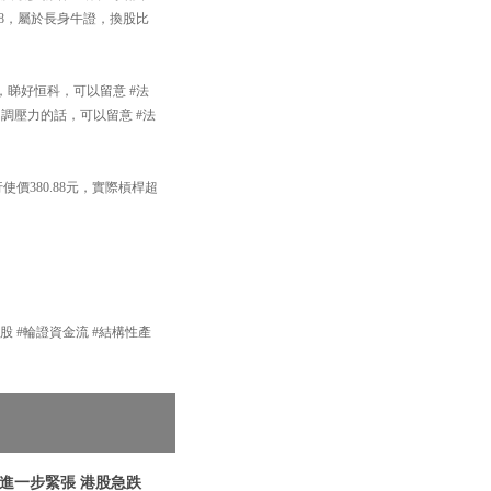
428，屬於長身牛證，換股比
睇好恒科，可以留意 #法
回調壓力的話，可以留意 #法
使價380.88元，實際槓桿超
產品 #港股 #輪證資金流 #結構性產
關係進一步緊張 港股急跌