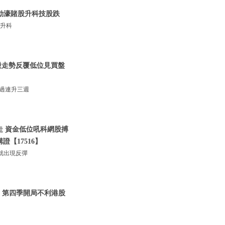
輪動濠賭股升科技股跌
股升科
網股走勢反覆低位見買盤
經過連升三週
低走 資金低位吼科網股搏
證【17516】
就出現反彈
 | 第四季開局不利港股