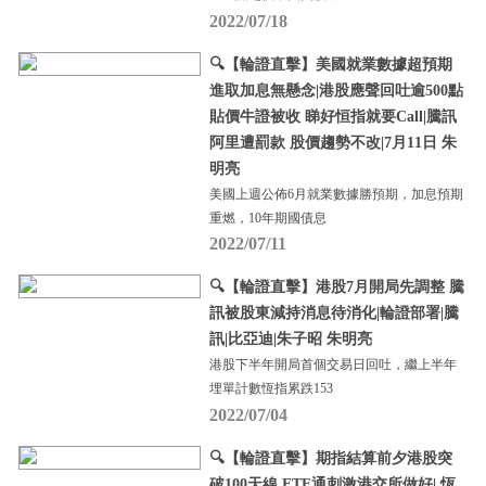
2022/07/18
🔍【輪證直擊】美國就業數據超預期
進取加息無懸念|港股應聲回吐逾500點
貼價牛證被收 睇好恒指就要Call|騰訊
阿里遭罰款 股價趨勢不改|7月11日 朱
明亮
美國上週公佈6月就業數據勝預期，加息預期
重燃，10年期國債息
2022/07/11
🔍【輪證直擊】港股7月開局先調整 騰
訊被股東減持消息待消化|輪證部署|騰
訊|比亞迪|朱子昭 朱明亮
港股下半年開局首個交易日回吐，繼上半年
埋單計數恆指累跌153
2022/07/04
🔍【輪證直擊】期指結算前夕港股突
破100天線 ETF通刺激港交所做好| 恆