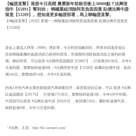
【輪證直擊】港股今日高開 農曆新年前能否衝上30000點？法興恆
指牛【65891】幫到你； 螞蟻重組消除阿里負面因素 貼價法興牛證
留意【53289】。想知道更多輪證部署，馬上睇輪證直擊。
【#輪證直擊】2月8日 星期一 | 螞蟻重組消除阿里負面因素 貼價法興牛證留意
【53289】
資金上週流入阿里（9988）博反彈，今日科技指數回吐，阿里亦回落至低位，
目前螞蟻集團的負面消息已經得到澄清，市場期待消除負面消息之後利好股
價。睇好阿里，可以留意 #法興阿里認購證【19807】，行使價289.08元，今年4
月底到期，實際槓桿超過8倍；#法興阿里牛證【53289】就屬於貼價牛證，收回
價244元，實際槓桿14倍，今年9月底到期。
內地1月份汽車企業的新能源汽車銷量回升，留意龍頭比亞迪，可以 留意 #法興
比迪認購證【29170】，行使價279.08元，實際槓桿超過3倍，今年6月中到期。
牛證就可以留意 #法興比迪牛證【69203】，收回價218元，屬於較遠價牛證，
槓桿超過6倍，今年12月底到期。
「#法興」主頁：http://hk.warrants.com/