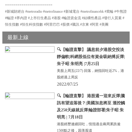
=======================
#新城財經台 #metroradio #metrofinance #新城電台 #metrofinancehk #窩輪 #牛熊證
#輪證 #界內證 #上市衍生產品 #港股 #輪證資金流 #結構性產品 #發行人質素 #
恒生指數 #恒生科技指數 #阿里巴巴 #股價 #騰訊 #京東 #阿里 #美團
最新上線
🔍【輪證直擊】 議息前夕港股交投淡
靜偏軟|科網股低位有資金吸納搏反彈|
朱子昭 朱明亮 |7月25日
美股上周五(22/7) 回落，納指回吐近2%，港
股經過上周反
2022/07/25
🔍【輪證直擊】 港股週一迎來反彈|騰
訊有望追落後？|美國加息將至 滙控觸
及250天線就反彈|輪證部署|朱子昭 朱
明亮 | 7月18日
港股經歷連續回吐，恆指過去兩周累跌逾
1500點之後，因美股道