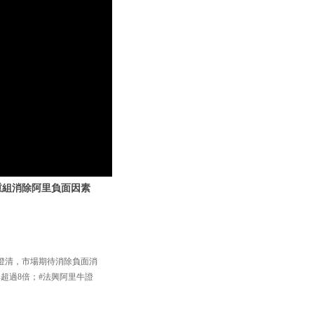
蟻重組消除阿里負面因素
澄清，市場期待消除負面消
桿超過8倍；#法興阿里牛證