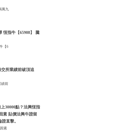
兩萬九
恆指牛【65908】 騰
牛【6
 港交所業績前破頂追
業績前
30000點？法興恆指
面因素 貼價法興牛證留
輪證直擊。
面因素