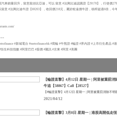
汽車銷量回升，留意龍頭比亞迪，可以 留意 #法興比迪認購證【29170】，行使價279
留意 #法興比迪牛證【69203】，收回價218元，屬於較遠價牛證，槓桿超過6倍，今
ants.com/
===
#metrofinance #新城電台 #metrofinancehk #窩輪 #牛熊證 #輪證 #界內證 #上市衍生
#恒生科技指數 #阿里巴巴 #股價 #騰訊 #京東 #阿里 #美團
【輪證直擊】4月12日 星期一 | 阿里被重罰
牛追【58867】Call【28527】
【#輪證直擊】4月12日 星期一 | 阿里被重罰消除不明
2021/04/12
【輪證直擊】3月8日 星期一 | 港股高開低走