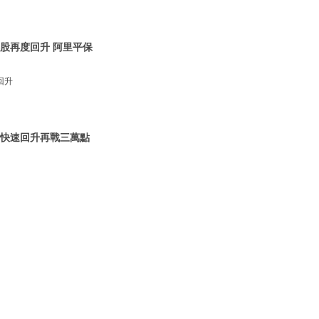
港股再度回升 阿里平保
回升
指快速回升再戰三萬點