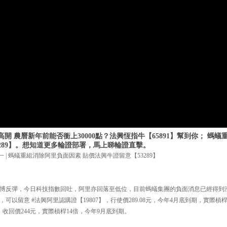
開 農曆新年前能否衝上30000點？法興恆指牛【65891】幫到你； 螞
289】。想知道更多輪證部署，馬上睇輪證直擊。
一 | 螞蟻重組消除阿里負面因素 貼價法興牛證留意【53289】
8）博反彈，今日科技指數回吐，阿里亦回落至低位，目前螞蟻集團的負面消息已經得到
可以留意 #法興阿里認購證【19807】，行使價289.08元，今年4月底到期，實際槓
，收回價244元，實際槓桿14倍，今年9月底到期。