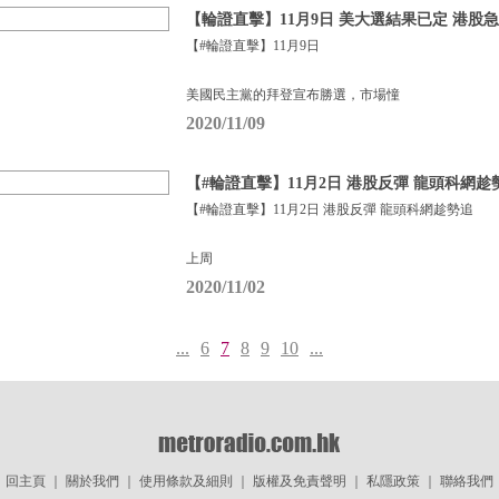
【輪證直擊】11月9日 美大選結果已定 港股
【#輪證直擊】11月9日
美國民主黨的拜登宣布勝選，市場憧
2020/11/09
【#輪證直擊】11月2日 港股反彈 龍頭科網趁
【#輪證直擊】11月2日 港股反彈 龍頭科網趁勢追
上周
2020/11/02
...
6
7
8
9
10
...
回主頁
｜
關於我們
｜
使用條款及細則
｜
版權及免責聲明
｜
私隱政策
｜
聯絡我們