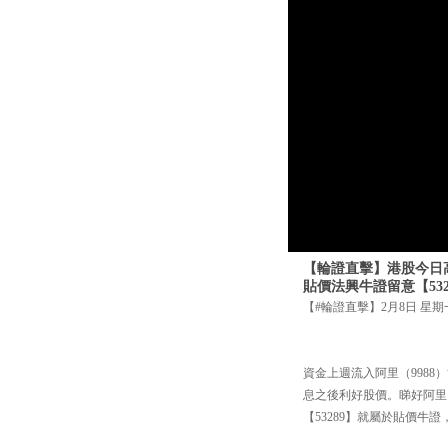
【輪證直擊】港股今日高
貼價法興牛證留意【53
【#輪證直擊】2月8日 星期
資金上週流入阿里（998
息之後利好股價。睇好阿里，
【53289】就屬於貼價牛證