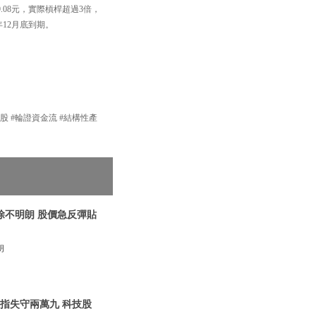
.08元，實際槓桿超過3倍，
年12月底到期。
產品 #港股 #輪證資金流 #結構性產
消除不明朗 股價急反彈貼
朗
恆指失守兩萬九 科技股