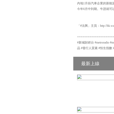
內地1月份汽車企業的新能源
今年6月中到期。牛證就可以
「#法興」主頁：http://hk.warr
====================
#新城財經台 #metroradio 
品 #發行人質素 #恒生指數 
最新上線