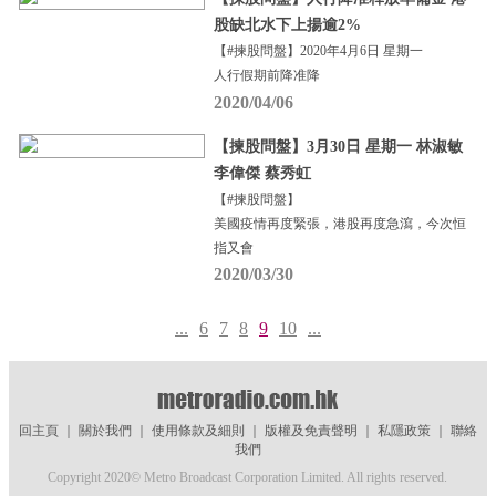
股缺北水下上揚逾2%
【#揀股問盤】2020年4月6日 星期一
人行假期前降准降
2020/04/06
【揀股問盤】3月30日 星期一 林淑敏
李偉傑 蔡秀虹
【#揀股問盤】
美國疫情再度緊張，港股再度急瀉，今次恒
指又會
2020/03/30
...
6
7
8
9
10
...
回主頁
｜
關於我們
｜
使用條款及細則
｜
版權及免責聲明
｜
私隱政策
｜
聯絡
我們
Copyright 2020© Metro Broadcast Corporation Limited. All rights reserved.