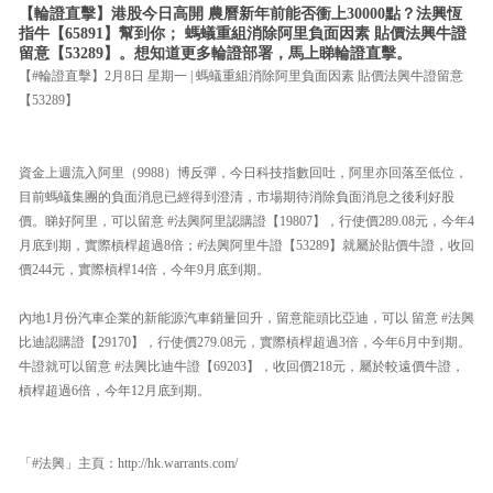
【輪證直擊】港股今日高開 農曆新年前能否衝上30000點？法興恆
指牛【65891】幫到你； 螞蟻重組消除阿里負面因素 貼價法興牛證
留意【53289】。想知道更多輪證部署，馬上睇輪證直擊。
【#輪證直擊】2月8日 星期一 | 螞蟻重組消除阿里負面因素 貼價法興牛證留意
【53289】
資金上週流入阿里（9988）博反彈，今日科技指數回吐，阿里亦回落至低位，
目前螞蟻集團的負面消息已經得到澄清，市場期待消除負面消息之後利好股
價。睇好阿里，可以留意 #法興阿里認購證【19807】，行使價289.08元，今年4
月底到期，實際槓桿超過8倍；#法興阿里牛證【53289】就屬於貼價牛證，收回
價244元，實際槓桿14倍，今年9月底到期。
內地1月份汽車企業的新能源汽車銷量回升，留意龍頭比亞迪，可以 留意 #法興
比迪認購證【29170】，行使價279.08元，實際槓桿超過3倍，今年6月中到期。
牛證就可以留意 #法興比迪牛證【69203】，收回價218元，屬於較遠價牛證，
槓桿超過6倍，今年12月底到期。
「#法興」主頁：http://hk.warrants.com/