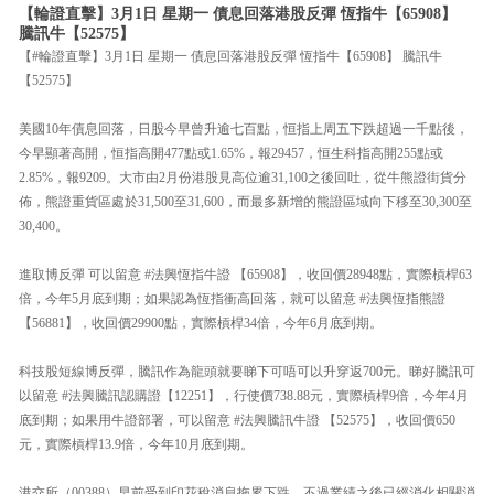
【輪證直擊】3月1日 星期一 債息回落港股反彈 恆指牛【65908】
騰訊牛【52575】
【#輪證直擊】3月1日 星期一 債息回落港股反彈 恆指牛【65908】 騰訊牛
【52575】
美國10年債息回落，日股今早曾升逾七百點，恒指上周五下跌超過一千點後，
今早顯著高開，恒指高開477點或1.65%，報29457，恒生科指高開255點或
2.85%，報9209。大市由2月份港股見高位逾31,100之後回吐，從牛熊證街貨分
佈，熊證重貨區處於31,500至31,600，而最多新增的熊證區域向下移至30,300至
30,400。
進取博反彈 可以留意 #法興恆指牛證 【65908】，收回價28948點，實際槓桿63
倍，今年5月底到期；如果認為恆指衝高回落，就可以留意 #法興恆指熊證
【56881】，收回價29900點，實際槓桿34倍，今年6月底到期。
科技股短線博反彈，騰訊作為龍頭就要睇下可唔可以升穿返700元。睇好騰訊可
以留意 #法興騰訊認購證【12251】，行使價738.88元，實際槓桿9倍，今年4月
底到期；如果用牛證部署，可以留意 #法興騰訊牛證 【52575】，收回價650
元，實際槓桿13.9倍，今年10月底到期。
港交所（00388）早前受到印花稅消息拖累下跌，不過業績之後已經消化相關消