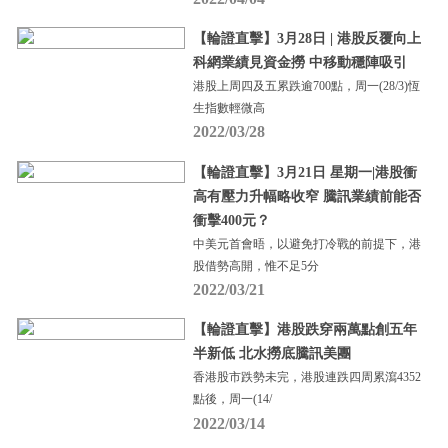
【輪證直擊】3月28日 | 港股反覆向上
科網業績見資金撈 中移動穩陣吸引
港股上周四及五累跌逾700點，周一(28/3)恆
生指數輕微高
2022/03/28
【輪證直擊】3月21日 星期一|港股衝
高有壓力升幅略收窄 騰訊業績前能否
衝擊400元？
中美元首會晤，以避免打冷戰的前提下，港
股借勢高開，惟不足5分
2022/03/21
【輪證直擊】港股跌穿兩萬點創五年
半新低 北水撈底騰訊美團
香港股市跌勢未完，港股連跌四周累瀉4352
點後，周一(14/
2022/03/14