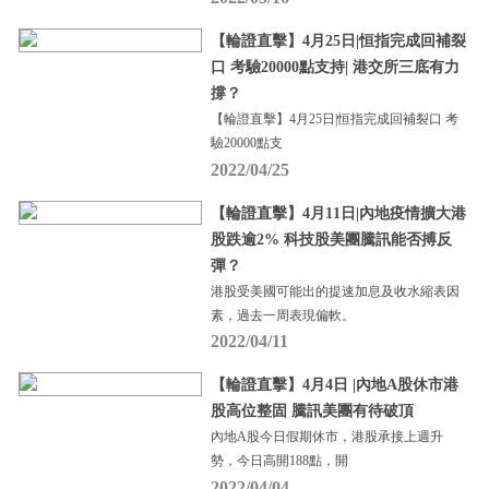
【輪證直擊】4月25日|恒指完成回補裂
口 考驗20000點支持| 港交所三底有力
撐？
【輪證直擊】4月25日|恒指完成回補裂口 考
驗20000點支
2022/04/25
【輪證直擊】4月11日|內地疫情擴大港
股跌逾2% 科技股美團騰訊能否搏反
彈？
港股受美國可能出的提速加息及收水縮表因
素，過去一周表現偏軟。
2022/04/11
【輪證直擊】4月4日 |內地A股休市港
股高位整固 騰訊美團有待破頂
內地A股今日假期休市，港股承接上週升
勢，今日高開188點，開
2022/04/04