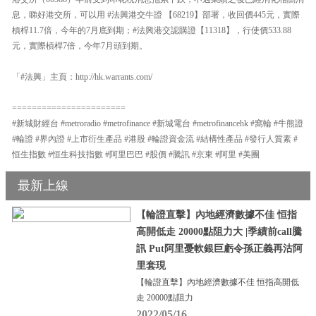
息，睇好港交所，可以用 #法興港交牛證 【68219】部署，收回價445元，實際
槓桿11.7倍，今年的7月底到期；#法興港交認購證【11318】，行使價533.88
元，實際槓桿7倍，今年7月頭到期。
「#法興」主頁：http://hk.warrants.com/
=======================
#新城財經台 #metroradio #metrofinance #新城電台 #metrofinancehk #窩輪 #牛熊證
#輪證 #界內證 #上市衍生產品 #港股 #輪證資金流 #結構性產品 #發行人質素 #
恒生指數 #恒生科技指數 #阿里巴巴 #股價 #騰訊 #京東 #阿里 #美團
最新上線
【輪證直擊】內地經濟數據不佳 恒指
高開低走 20000點阻力大 |季績前call騰
訊 Put阿里憂軟銀巨虧令孫正義再沽阿
里套現
【輪證直擊】內地經濟數據不佳 恒指高開低
走 20000點阻力
2022/05/16