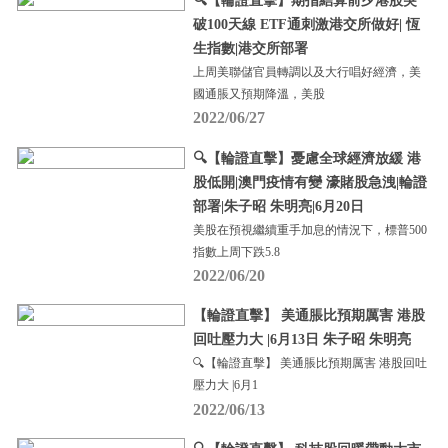
🔍【輪證直擊】期指結算前夕港股突
破100天線 ETF通刺激港交所做好| 恆
生指數|港交所部署
上周美聯儲官員轉調以及大行唱好經濟，美
國通脹又預期降溫，美股
2022/06/27
🔍【輪證直擊】憂慮全球經濟放緩 港
股低開|澳門疫情有變 濠賭股急洩|輪證
部署|朱子昭 朱明亮|6月20日
美股在預視繼續重手加息的情況下，標普500
指數上周下跌5.8
2022/06/20
【輪證直擊】 美通脹比預期厲害 港股
回吐壓力大 |6月13日 朱子昭 朱明亮
🔍【輪證直擊】 美通脹比預期厲害 港股回吐
壓力大 |6月1
2022/06/13