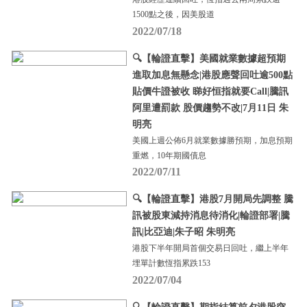
1500點之後，因美股道
2022/07/18
🔍【輪證直擊】美國就業數據超預期
進取加息無懸念|港股應聲回吐逾500點
貼價牛證被收 睇好恒指就要Call|騰訊
阿里遭罰款 股價趨勢不改|7月11日 朱
明亮
美國上週公佈6月就業數據勝預期，加息預期
重燃，10年期國債息
2022/07/11
🔍【輪證直擊】港股7月開局先調整 騰
訊被股東減持消息待消化|輪證部署|騰
訊|比亞迪|朱子昭 朱明亮
港股下半年開局首個交易日回吐，繼上半年
埋單計數恆指累跌153
2022/07/04