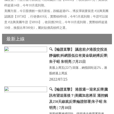
桿超過14倍，今年10月底到期。
美團方面，今日股價創一個月新低，跌幅超過6%，博反彈就要留意 #法興美團
認購證【19738】，行使價419元，實際槓桿6倍，今年5月底到期；牛證可以留
意 #法興美團牛證【50916】，收回價299元，今年10月底到期，實際槓桿超過
10倍，換股比率500兌1，屬於貼價高槓桿之選。
最新上線
🔍【輪證直擊】 議息前夕港股交投淡
靜偏軟|科網股低位有資金吸納搏反彈|
朱子昭 朱明亮 |7月25日
美股上周五(22/7) 回落，納指回吐近2%，港
股經過上周反
2022/07/25
🔍【輪證直擊】 港股週一迎來反彈|騰
訊有望追落後？|美國加息將至 滙控觸
及250天線就反彈|輪證部署|朱子昭 朱
明亮 | 7月18日
港股經歷連續回吐，恆指過去兩周累跌逾