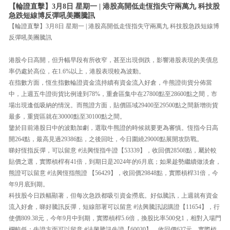
【輪證直擊】3月8日 星期一 | 港股高開低走恆指失守兩萬九 科技股
急跌短線博反彈吼美團騰訊
【輪證直擊】3月8日 星期一 | 港股高開低走恆指失守兩萬九 科技股急跌短線博
反彈吼美團騰訊
港股今日高開，但升幅早段有所收窄，甚至出現倒跌，影響港股表現的美債息
率仍處於高位，在1.6%以上，港股表現較為波動。
在指數方面，恆生指數輪證資金流持續有資金流入好倉，牛熊證街貨分佈當
中，上週五牛證街貨比例達到78%，重倉區集中在27800點至28600點之間，市
場出現逢低吸納的情況。而熊證方面，貼價區域29400至29500點之間新增街貨
最多，重貨區就在30000點至30100點之間。
鑒於目前港股日中的波動加劇，選取牛熊證的時候就要更為審慎。恆指今日高
開264點，最高見過29386點，之後回吐，今日圍繞29000點展開攻防戰。
睇好恆指反彈，可以留意 #法興恆指牛證【53339】，收回價28508點，屬於較
貼價之選，實際槓桿有41倍，到期日是2024年的6月底；如果趁勢繼續做淡倉，
熊證可以留意 #法興恆指熊證 【56429】，收回價29848點，實際槓桿31倍，今
年9月底到期。
科技股今日跌幅顯著，但每次急跌都吸引資金撈底。好似騰訊，上週就有資金
流入好倉，睇好騰訊反彈，短線部署可以留意 #法興騰訊認購證【11654】，行
使價809.38元，今年9月中到期，實際槓桿5.6倍，換股比率500兌1，相對入場門
欄較低；牛證方面可以留意 #法興騰訊牛證【60030】，收回價637元，實際槓