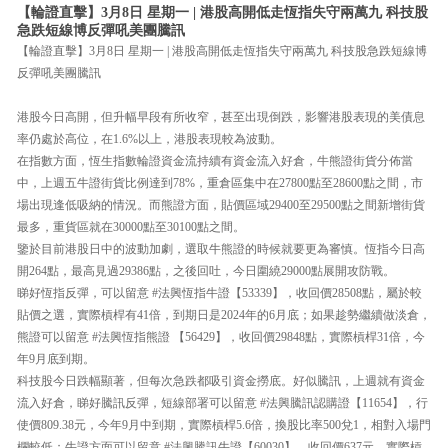
【輪證直擊】3月8日 星期一 | 港股高開低走恆指失守兩萬九 科技股
急跌短線博反彈吼美團騰訊
【輪證直擊】3月8日 星期一 | 港股高開低走恆指失守兩萬九 科技股急跌短線博
反彈吼美團騰訊
港股今日高開，但升幅早段有所收窄，甚至出現倒跌，影響港股表現的美債息
率仍處於高位，在1.6%以上，港股表現較為波動。
在指數方面，恆生指數輪證資金流持續有資金流入好倉，牛熊證街貨分佈當
中，上週五牛證街貨比例達到78%，重倉區集中在27800點至28600點之間，市
場出現逢低吸納的情況。而熊證方面，貼價區域29400至29500點之間新增街貨
最多，重貨區就在30000點至30100點之間。
鑒於目前港股日中的波動加劇，選取牛熊證的時候就要更為審慎。恆指今日高
開264點，最高見過29386點，之後回吐，今日圍繞29000點展開攻防戰。
睇好恆指反彈，可以留意 #法興恆指牛證【53339】，收回價28508點，屬於較
貼價之選，實際槓桿有41倍，到期日是2024年的6月底；如果趁勢繼續做淡倉，
熊證可以留意 #法興恆指熊證 【56429】，收回價29848點，實際槓桿31倍，今
年9月底到期。
科技股今日跌幅顯著，但每次急跌都吸引資金撈底。好似騰訊，上週就有資金
流入好倉，睇好騰訊反彈，短線部署可以留意 #法興騰訊認購證【11654】，行
使價809.38元，今年9月中到期，實際槓桿5.6倍，換股比率500兌1，相對入場門
欄較低；牛證方面可以留意 #法興騰訊牛證【60030】，收回價637元，實際槓