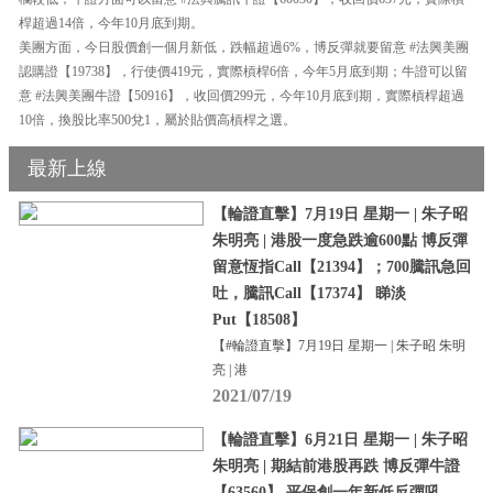
桿超過14倍，今年10月底到期。
美團方面，今日股價創一個月新低，跌幅超過6%，博反彈就要留意 #法興美團
認購證【19738】，行使價419元，實際槓桿6倍，今年5月底到期；牛證可以留
意 #法興美團牛證【50916】，收回價299元，今年10月底到期，實際槓桿超過
10倍，換股比率500兌1，屬於貼價高槓桿之選。
最新上線
【輪證直擊】7月19日 星期一 | 朱子昭
朱明亮 | 港股一度急跌逾600點 博反彈
留意恆指Call【21394】；700騰訊急回
吐，騰訊Call【17374】 睇淡
Put【18508】
【#輪證直擊】7月19日 星期一 | 朱子昭 朱明
亮 | 港
2021/07/19
【輪證直擊】6月21日 星期一 | 朱子昭
朱明亮 | 期結前港股再跌 博反彈牛證
【63560】 平保創一年新低反彈吼