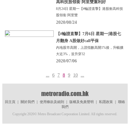
高科技股領銜 阿里雙重利好
8月24日 星期一【#輪證直擊】港股衝高科技
股領銜 阿里雙
2020/08/24
【#輪證直擊】7月6日 星期一|港股七
月翻身 A股做好call平保
內地股市高開，上證指數高開1%後，升幅擴
大近3%，並升穿32
2020/07/06
...
6
7
8
9
10
...
回主頁
｜
關於我們
｜
使用條款及細則
｜
版權及免責聲明
｜
私隱政策
｜
聯絡
我們
Copyright 2020© Metro Broadcast Corporation Limited. All rights reserved.