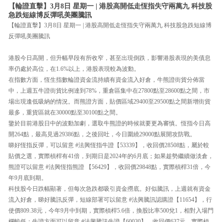
【輪證直擊】3月8日 星期一 | 港股高開低走恆指失守兩萬九 科技股
急跌短線博反彈吼美團騰訊
【輪證直擊】3月8日 星期一 | 港股高開低走恆指失守兩萬九 科技股急跌短線博
反彈吼美團騰訊
港股今日高開，但升幅早段有所收窄，甚至出現倒跌，影響港股表現的美債息
率仍處於高位，在1.6%以上，港股表現較為波動。
在指數方面，恆生指數輪證資金流持續有資金流入好倉，牛熊證街貨分佈當
中，上週五牛證街貨比例達到78%，重倉區集中在27800點至28600點之間，市
場出現逢低吸納的情況。而熊證方面，貼價區域29400至29500點之間新增街貨
最多，重貨區就在30000點至30100點之間。
鑒於目前港股日中的波動加劇，選取牛熊證的時候就要更為審慎。恆指今日高
開264點，最高見過29386點，之後回吐，今日圍繞29000點展開攻防戰。
睇好恆指反彈，可以留意 #法興恆指牛證【53339】，收回價28508點，屬於較
貼價之選，實際槓桿有41倍，到期日是2024年的6月底；如果趁勢繼續做淡倉，
熊證可以留意 #法興恆指熊證 【56429】，收回價29848點，實際槓桿31倍，今
年9月底到期。
科技股今日跌幅顯著，但每次急跌都吸引資金撈底。好似騰訊，上週就有資金
流入好倉，睇好騰訊反彈，短線部署可以留意 #法興騰訊認購證【11654】，行
使價809.38元，今年9月中到期，實際槓桿5.6倍，換股比率500兌1，相對入場門
欄較低；牛證方面可以留意 #法興騰訊牛證【60030】，收回價637元，實際槓