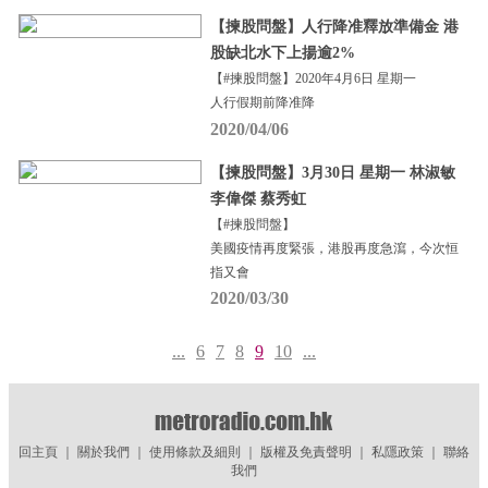
【揀股問盤】人行降准釋放準備金 港
股缺北水下上揚逾2%
【#揀股問盤】2020年4月6日 星期一
人行假期前降准降
2020/04/06
【揀股問盤】3月30日 星期一 林淑敏
李偉傑 蔡秀虹
【#揀股問盤】
美國疫情再度緊張，港股再度急瀉，今次恒
指又會
2020/03/30
...
6
7
8
9
10
...
回主頁
｜
關於我們
｜
使用條款及細則
｜
版權及免責聲明
｜
私隱政策
｜
聯絡
我們