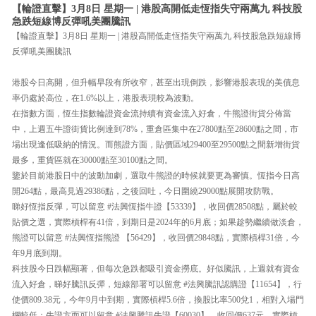
【輪證直擊】3月8日 星期一 | 港股高開低走恆指失守兩萬九 科技股
急跌短線博反彈吼美團騰訊
【輪證直擊】3月8日 星期一 | 港股高開低走恆指失守兩萬九 科技股急跌短線博
反彈吼美團騰訊
港股今日高開，但升幅早段有所收窄，甚至出現倒跌，影響港股表現的美債息
率仍處於高位，在1.6%以上，港股表現較為波動。
在指數方面，恆生指數輪證資金流持續有資金流入好倉，牛熊證街貨分佈當
中，上週五牛證街貨比例達到78%，重倉區集中在27800點至28600點之間，市
場出現逢低吸納的情況。而熊證方面，貼價區域29400至29500點之間新增街貨
最多，重貨區就在30000點至30100點之間。
鑒於目前港股日中的波動加劇，選取牛熊證的時候就要更為審慎。恆指今日高
開264點，最高見過29386點，之後回吐，今日圍繞29000點展開攻防戰。
睇好恆指反彈，可以留意 #法興恆指牛證【53339】，收回價28508點，屬於較
貼價之選，實際槓桿有41倍，到期日是2024年的6月底；如果趁勢繼續做淡倉，
熊證可以留意 #法興恆指熊證 【56429】，收回價29848點，實際槓桿31倍，今
年9月底到期。
科技股今日跌幅顯著，但每次急跌都吸引資金撈底。好似騰訊，上週就有資金
流入好倉，睇好騰訊反彈，短線部署可以留意 #法興騰訊認購證【11654】，行
使價809.38元，今年9月中到期，實際槓桿5.6倍，換股比率500兌1，相對入場門
欄較低；牛證方面可以留意 #法興騰訊牛證【60030】，收回價637元，實際槓