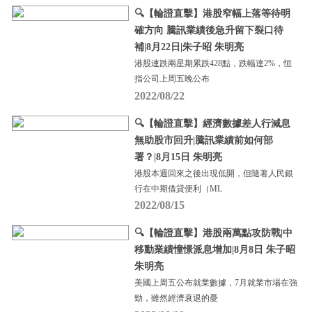
🔍【輪證直擊】港股窄幅上落等待明
確方向 騰訊業績後急升留下裂口待
補|8月22日|朱子昭 朱明亮
港股連跌兩星期累跌428點，跌幅達2%，恒
指公司上周五晚公布
2022/08/22
🔍【輪證直擊】經濟數據差人行減息
無助股市回升|騰訊業績前如何部
署？|8月15日 朱明亮
港股本週回來之後出現低開，但隨著人民銀
行在中期借貸便利（ML
2022/08/15
🔍【輪證直擊】港股兩萬點攻防戰|中
移動業績憧憬派息增加|8月8日 朱子昭
朱明亮
美國上周五公布就業數據，7月就業市場在強
勁，雖然經濟衰退的憂