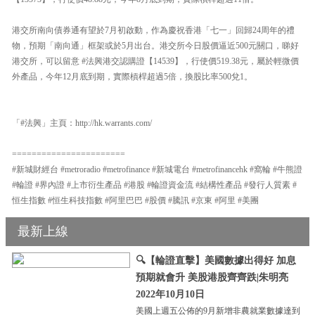
港交所南向債券通有望於7月初啟動，作為慶祝香港「七一」回歸24周年的禮
物，預期「南向通」框架或於5月出台。港交所今日股價逼近500元關口，睇好
港交所，可以留意 #法興港交認購證【14539】，行使價519.38元，屬於輕微價
外產品，今年12月底到期，實際槓桿超過5倍，換股比率500兌1。
「#法興」主頁：http://hk.warrants.com/
=======================
#新城財經台 #metroradio #metrofinance #新城電台 #metrofinancehk #窩輪 #牛熊證
#輪證 #界內證 #上市衍生產品 #港股 #輪證資金流 #結構性產品 #發行人質素 #
恒生指數 #恒生科技指數 #阿里巴巴 #股價 #騰訊 #京東 #阿里 #美團
最新上線
🔍【輪證直擊】美國數據出得好 加息
預期就會升 美股港股齊齊跌|朱明亮
2022年10月10日
美國上週五公佈的9月新增非農就業數據達到