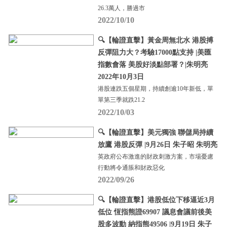
26.3萬人，勝過市
2022/10/10
🔍【輪證直擊】黃金周無北水 港股搏
反彈阻力大？考驗17000點支持 |美匯
指數會落 美股好淡點部署？|朱明亮
2022年10月3日
港股連跌五個星期，持續創逾10年新低，單
單第三季就跌21.2
2022/10/03
🔍【輪證直擊】美元獨強 聯儲局持續
放鷹 港股反彈 |9月26日 朱子昭 朱明亮
英政府公布激進的財政刺激方案，市場憂慮
行動將令通脹和財政惡化
2022/09/26
🔍【輪證直擊】港股低位下移逼近3月
低位 恆指熊證69907 議息會議前後美
股多波動 納指熊49506 |9月19日 朱子