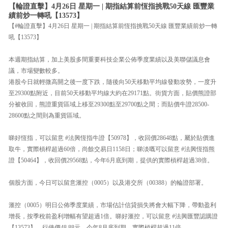
【輪證直擊】4月26日 星期一 | 期指結算前恆指挑戰50天線 匯豐業
績前炒一轉吼【13573】
【#輪證直擊】4月26日 星期一 | 期指結算前恆指挑戰50天線 匯豐業績前炒一轉
吼【13573】
本週期指結算，加上美股多間重要科技企業公佈季度業績以及美聯儲議息會
議，市場變數較多。
港股今日就輕微高開之後一度下跌，隨後向50天移動平均線發動攻勢，一度升
至29300點附近，目前50天移動平均線大約在29171點。街貨方面，貼價熊證部
分被收回，熊證重貨區域上移至29300點至29700點之間；而貼價牛證28500-
28600點之間則為重貨區域。
睇好恆指，可以留意 #法興恆指牛證【50978】，收回價28648點，屬於貼價進
取牛，實際槓桿超過60倍，尚餘交易日1158日；睇淡嘅可以留意 #法興恆指熊
證【50464】，收回價29568點，今年6月底到期，提供的實際槓桿超過38倍。
個股方面，今日可以留意滙控（0005）以及港交所（00388）的輪證部署。
滙控（0005）明日公佈季度業績，市場估計信貸損失將會大幅下降，帶動盈利
增長，按季稅前盈利增幅有望超過1倍。睇好滙控，可以留意 #法興匯豐認購證
【13573】，行使價48.88元，今年8月底到期，實際槓桿超過11倍。