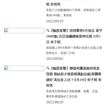
昭 朱明亮
美股三大指數繼續向下調整。港股連跌三周
累插1408點，累積跌
2022/09/19
🔍【輪證直擊】恒指擊穿8月低位 退守
19000點 比亞迪繼續被股神沽貨 |9月5
日 朱子昭
港股繼上周9月開局一周累計跌愈七百點之後
跌勢未止，美股三大指
2022/09/05
🔍【輪證直擊】聯儲局鷹派維持高息
預期 期結前夕港股兩萬點拉鋸|美團業
績好 高位多人沽？|8月29日 朱子昭 朱
明亮
美股受到美聯儲主席鮑威爾「放鷹」言論，
重申對應通脹的工具仍是
2022/08/29