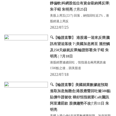
靜偏軟|科網股低位有資金吸納搏反彈|
朱子昭 朱明亮 |7月25日
美股上周五(22/7) 回落，納指回吐近2%，港
股經過上周反
2022/07/25
🔍【輪證直擊】 港股週一迎來反彈|騰
訊有望追落後？|美國加息將至 滙控觸
及250天線就反彈|輪證部署|朱子昭 朱
明亮 | 7月18日
港股經歷連續回吐，恆指過去兩周累跌逾
1500點之後，因美股道
2022/07/18
🔍【輪證直擊】美國就業數據超預期
進取加息無懸念|港股應聲回吐逾500點
貼價牛證被收 睇好恒指就要Call|騰訊
阿里遭罰款 股價趨勢不改|7月11日 朱
明亮
美國上週公佈6月就業數據勝預期，加息預期