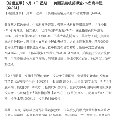
【輪證直擊】5月31日 星期一 | 美團業績後反彈逾7%留意牛證
【64074】
【#輪證直擊】5月31日 星期一 | 美團業績後反彈逾7%留意牛證【64074】
美股三大指數偏好，中概科技股普漲，帶動本地科技股繼續反彈。港股今日
(31/5)5月最後一個交易天，恒指高開101點報29225；國企指數高開69點報
10862，科指高開79點或1%報8036。不過大市高開低走，早段除了科技指數尚
能維持升幅外，恆指國指在早市中段由升轉跌。大市上周重返及企穩於29000，
看好後市的投資者熊度顯積極，從牛熊證街貨分布看，恆指牛證重貨區由
28,400至28,500，上移至最多新增區域的28,700至28,800。反觀熊證投資者見保
守，牛熊證街貨分布數字顯示，熊證重貨區由29,500至29,600，上移到30,100至
30,200。
踏入6月開局，恆指牛熊證的策略，投資者宜睇兩邊。繼續看好後市的投資者，
可留意 #法興恆指牛證 【66257】，收回價 28,648，上周五(28/5)上市，明年4月
底到期，換股比率10000兌1，提供約63倍槓桿。覺得大市6月開局有機會回跌的
投資者，亦可留意 #法興恆指熊證【54250】，收回價29,528，尚有大約120日到
期，換股比率10000兌1，提供約38倍槓桿。
美團（3690）業績雖然錄得首季虧損擴大，但年度交易用戶數量創新高並且收
入勝市場預期，今日股價反彈重上250天線。睇好美團，可以留意 #法興美團牛