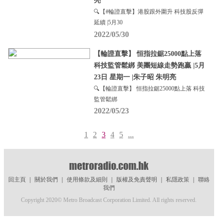
亮
🔍【#輪證直擊】港股跟外圍升 科技股反彈
延續 |5月30
2022/05/30
【輪證直擊】 恒指拉鋸25000點上落
科技監管鬆綁 美團短線走勢跑贏 |5月
23日 星期一 |朱子昭 朱明亮
🔍【輪證直擊】 恒指拉鋸25000點上落 科技
監管鬆綁
2022/05/23
1
2
3
4
5
...
回主頁
｜
關於我們
｜
使用條款及細則
｜
版權及免責聲明
｜
私隱政策
｜
聯絡
我們
Copyright 2020© Metro Broadcast Corporation Limited. All rights reserved.