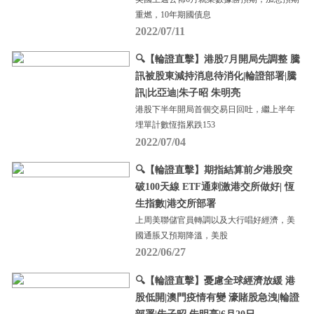
重燃，10年期國債息
2022/07/11
🔍【輪證直擊】港股7月開局先調整 騰
訊被股東減持消息待消化|輪證部署|騰
訊|比亞迪|朱子昭 朱明亮
港股下半年開局首個交易日回吐，繼上半年
埋單計數恆指累跌153
2022/07/04
🔍【輪證直擊】期指結算前夕港股突
破100天線 ETF通刺激港交所做好| 恆
生指數|港交所部署
上周美聯儲官員轉調以及大行唱好經濟，美
國通脹又預期降溫，美股
2022/06/27
🔍【輪證直擊】憂慮全球經濟放緩 港
股低開|澳門疫情有變 濠賭股急洩|輪證