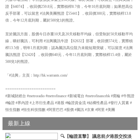
證【64074】，收回價259.8元，實際槓桿8.7倍，今年10月底到期；如果想高位
反手部署，可以留意 #法興美團熊證【55441】，收回價300元，實際槓桿13.8
倍，今年12月底到期，屬於500兌1的熊證。
至於騰訊方面，股價今日亦重10天及20天移動平均線，但受制於50天移動平均
線，睇好騰訊，可利用 #法興騰訊牛證 【62632】部署，收回價574元，實際槓
桿13.5倍，明年1月底到期；認為騰訊高位阻力未能短期突破，可以留意 #法興
騰訊熊證【52420】，收回價640元，今年11月底到期，實際槓桿15.4倍，屬於
500兌1的熊證。
「#法興」主頁：http://hk.warrants.com/
=======================
#新城財經台 #metroradio #metrofinance #新城電台 #metrofinancehk #窩輪 #牛熊證
#輪證 #界內證 #上市衍生產品 #港股 #輪證資金流 #結構性產品 #發行人質素 #
恒生指數 #恒生科技指數 #阿里巴巴 #股價 #騰訊 #京東 #阿里 #美團
最新上線
🔍【輪證直擊】 議息前夕港股交投淡