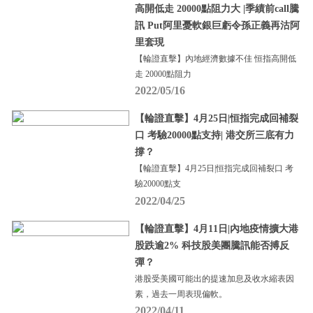
高開低走 20000點阻力大 |季績前call騰
訊 Put阿里憂軟銀巨虧令孫正義再沽阿
里套現
【輪證直擊】內地經濟數據不佳 恒指高開低
走 20000點阻力
2022/05/16
【輪證直擊】4月25日|恒指完成回補裂
口 考驗20000點支持| 港交所三底有力
撐？
【輪證直擊】4月25日|恒指完成回補裂口 考
驗20000點支
2022/04/25
【輪證直擊】4月11日|內地疫情擴大港
股跌逾2% 科技股美團騰訊能否搏反
彈？
港股受美國可能出的提速加息及收水縮表因
素，過去一周表現偏軟。
2022/04/11