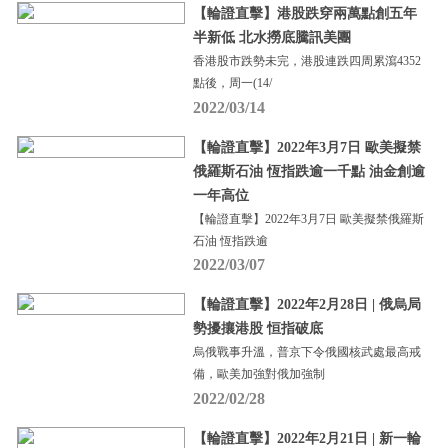
【輪證直擊】港股跌穿兩萬點創五年
半新低 北水撈底騰訊美團
香港股市跌勢未完，港股連跌四周累瀉4352
點後，周一(14/
2022/03/14
【輪證直擊】2022年3月7日 歐美擬禁
俄羅斯石油 恆指跌逾一千點 油金創逾
一年高位
【輪證直擊】2022年3月7日 歐美擬禁俄羅斯
石油 恆指跌逾
2022/03/07
【輪證直擊】2022年2月28日 | 俄烏局
勢擾攘港股 恒指破底
烏俄戰事升溫，普京下令俄國核武處最高戒
備，歐美加強對俄加強制
2022/02/28
【輪證直擊】2022年2月21日 | 新一輪