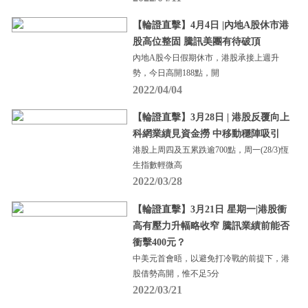
【輪證直擊】4月4日 |內地A股休市港
股高位整固 騰訊美團有待破頂
內地A股今日假期休市，港股承接上週升
勢，今日高開188點，開
2022/04/04
【輪證直擊】3月28日 | 港股反覆向上
科網業績見資金撈 中移動穩陣吸引
港股上周四及五累跌逾700點，周一(28/3)恆
生指數輕微高
2022/03/28
【輪證直擊】3月21日 星期一|港股衝
高有壓力升幅略收窄 騰訊業績前能否
衝擊400元？
中美元首會晤，以避免打冷戰的前提下，港
股借勢高開，惟不足5分
2022/03/21