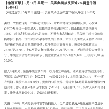
【輪證直擊】5月31日 星期一 | 美團業績後反彈逾7%留意牛證
【64074】
【#輪證直擊】5月31日 星期一 | 美團業績後反彈逾7%留意牛證【64074】
美股三大指數偏好，中概科技股普漲，帶動本地科技股繼續反彈。港股今日
(31/5)5月最後一個交易天，恒指高開101點報29225；國企指數高開69點報
10862，科指高開79點或1%報8036。不過大市高開低走，早段除了科技指數尚
能維持升幅外，恆指國指在早市中段由升轉跌。大市上周重返及企穩於29000，
看好後市的投資者熊度顯積極，從牛熊證街貨分布看，恆指牛證重貨區由
28,400至28,500，上移至最多新增區域的28,700至28,800。反觀熊證投資者見保
守，牛熊證街貨分布數字顯示，熊證重貨區由29,500至29,600，上移到30,100至
30,200。
踏入6月開局，恆指牛熊證的策略，投資者宜睇兩邊。繼續看好後市的投資者，
可留意 #法興恆指牛證 【66257】，收回價 28,648，上周五(28/5)上市，明年4月
底到期，換股比率10000兌1，提供約63倍槓桿。覺得大市6月開局有機會回跌的
投資者，亦可留意 #法興恆指熊證【54250】，收回價29,528，尚有大約120日到
期，換股比率10000兌1，提供約38倍槓桿。
美團（3690）業績雖然錄得首季虧損擴大，但年度交易用戶數量創新高並且收
入勝市場預期，今日股價反彈重上250天線。睇好美團，可以留意 #法興美團牛