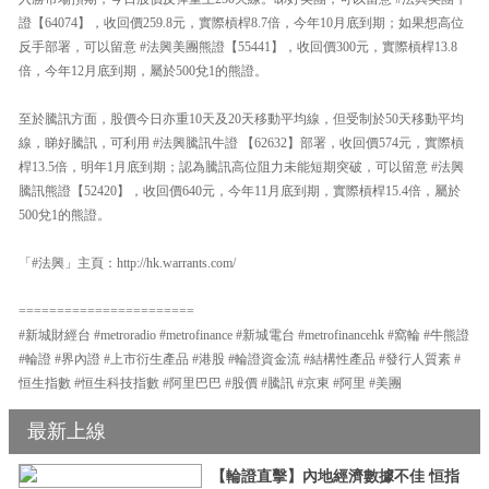
證【64074】，收回價259.8元，實際槓桿8.7倍，今年10月底到期；如果想高位
反手部署，可以留意 #法興美團熊證【55441】，收回價300元，實際槓桿13.8
倍，今年12月底到期，屬於500兌1的熊證。
至於騰訊方面，股價今日亦重10天及20天移動平均線，但受制於50天移動平均
線，睇好騰訊，可利用 #法興騰訊牛證 【62632】部署，收回價574元，實際槓
桿13.5倍，明年1月底到期；認為騰訊高位阻力未能短期突破，可以留意 #法興
騰訊熊證【52420】，收回價640元，今年11月底到期，實際槓桿15.4倍，屬於
500兌1的熊證。
「#法興」主頁：http://hk.warrants.com/
=======================
#新城財經台 #metroradio #metrofinance #新城電台 #metrofinancehk #窩輪 #牛熊證
#輪證 #界內證 #上市衍生產品 #港股 #輪證資金流 #結構性產品 #發行人質素 #
恒生指數 #恒生科技指數 #阿里巴巴 #股價 #騰訊 #京東 #阿里 #美團
最新上線
【輪證直擊】內地經濟數據不佳 恒指