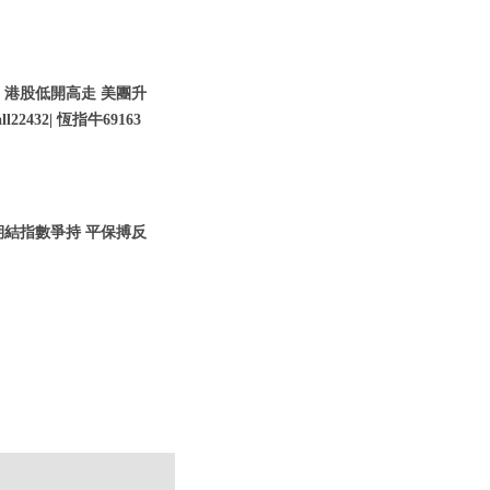
| 港股低開高走 美團升
22432| 恆指牛69163
股期結指數爭持 平保搏反