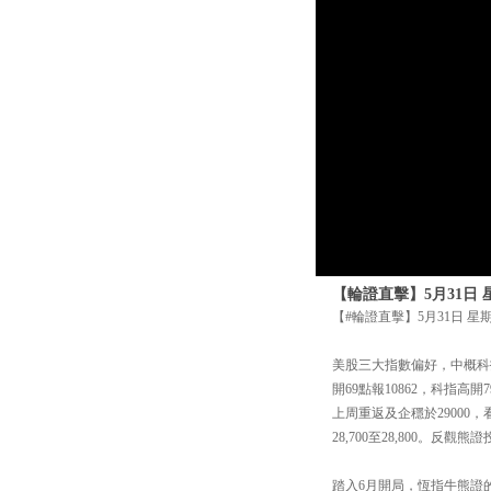
【輪證直擊】5月31日 
【#輪證直擊】5月31日 星期
美股三大指數偏好，中概科技
開69點報10862，科指
上周重返及企穩於29000
28,700至28,800。反觀
踏入6月開局，恆指牛熊證的