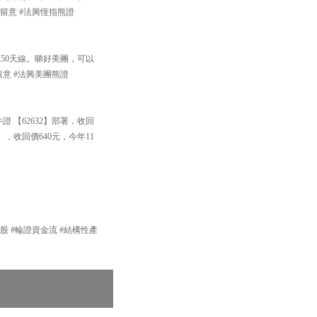
可留意 #法興恆指熊證
50天線。睇好美團，可以
留意 #法興美團熊證
 【62632】部署，收回
】，收回價640元，今年11
產品 #港股 #輪證資金流 #結構性產