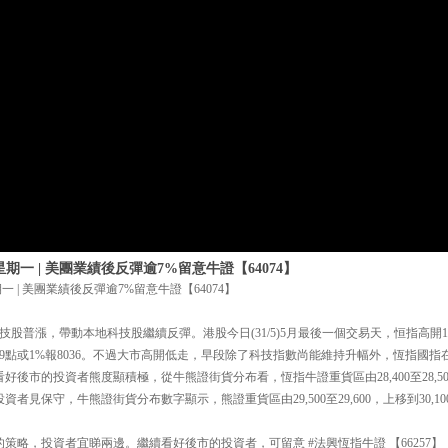
星期一 | 美團業績後反彈逾7%留意牛證【64074】
一 | 美團業績後反彈逾7%留意牛證【64074】
股普漲，帶動本地科技股繼續反彈。港股今日(31/5)5月最後一個交易天，恒指高開10
高開79點或1%報8036。不過大市高開低走，早段除了科技指數尚能維持升幅外，恆指國
，看好後市的投資者熊度顯積極，從牛熊證街貨分布看，恆指牛證重貨區由28,400至28,
熊證投資者見保守，牛熊證街貨分布數字顯示，熊證重貨區由29,500至29,600，上移到30,100至
策略，投資者宜睇兩邊。繼續看好後市的投資者，可留意 #法興恆指牛證 【66257】，收