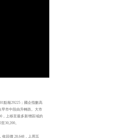
1點報29225；國企指數高
指在早市中段由升轉跌。大市
500，上移至最多新增區域的
30,200。
回價 28,648，上周五