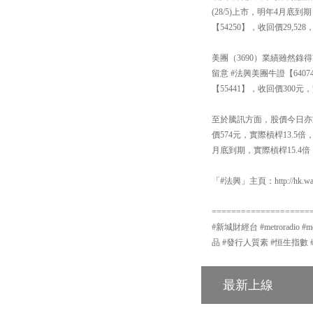
(28/5)上市，明年4月底
【54250】，收回價29,5
美團（3690）業績雖然
留意 #法興美團牛證【640
【55441】，收回價300元
至於騰訊方面，股價今日亦重
價574元，實際槓桿13.5
月底到期，實際槓桿15.4倍
「#法興」主頁：http://hk.warr
====================
#新城財經台 #metroradio 
品 #發行人質素 #恒生指數 
最新上線