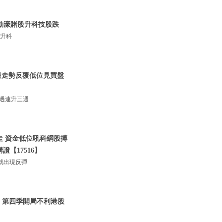
輪動濠賭股升科技股跌
股升科
網股走勢反覆低位見買盤
經過連升三週
低走 資金低位吼科網股搏
證【17516】
就出現反彈
 | 第四季開局不利港股