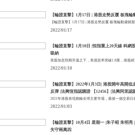
【輪證直擊】1月17日 | 港股走勢反覆 板塊
【輪證直擊】1月17日 | 港股走勢反覆 板塊輪動濠賭
2022/01/17
【輪證直擊】1月10日 |恒指重上20天線 科
吸納
美股加息預期升溫之下，美債息率突破1.8厘，港股
2022/01/10
【輪證直擊】2022年1月3日| 港股開年高開
反彈 |法興恆指認購證 【12456】|法興阿里認購
2021年港股表現跑輸全球主要市場，最後一個交易日
2022/01/03
【輪證直擊】10月4日 星期一 |朱子昭 朱明亮
失守兩萬四