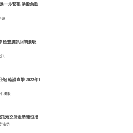
關係進一步緊張 港股急跌
事緣
呆滯 匯豐騰訊回調要吸
騰訊
 輪證直擊 2022年1
，中概股
 騰訊港交所走勢隨恒指
交所走勢