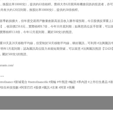
到期，換股比率10000兌1，提供約63倍槓桿。覺得大市6月開局有機會回跌的投資者，亦
28，尚有大約120日到期，換股比率10000兌1，提供約38倍槓桿。
錄得首季虧損擴大，但年度交易用戶數量創新高並且收入勝市場預期，今日股價反彈重上2
74】，收回價259.8元，實際槓桿8.7倍，今年10月底到期；如果想高位反手部署，可以
，實際槓桿13.8倍，今年12月底到期，屬於500兌1的熊證。
10天及20天移動平均線，但受制於50天移動平均線，睇好騰訊，可利用 #法興騰訊牛證
倍，明年1月底到期；認為騰訊高位阻力未能短期突破，可以留意 #法興騰訊熊證【52420
，屬於500兌1的熊證。
ants.com/
===
#metrofinance #新城電台 #metrofinancehk #窩輪 #牛熊證 #輪證 #界內證 #上市衍生
#恒生科技指數 #阿里巴巴 #股價 #騰訊 #京東 #阿里 #美團