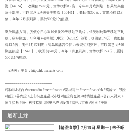
證【64074】，收回價259.8元，實際槓桿8.7倍，今年10月底到期；如果想高位
反手部署，可以留意 #法興美團熊證【55441】，收回價300元，實際槓桿13.8
倍，今年12月底到期，屬於500兌1的熊證。
至於騰訊方面，股價今日亦重10天及20天移動平均線，但受制於50天移動平均
線，睇好騰訊，可利用 #法興騰訊牛證 【62632】部署，收回價574元，實際槓
桿13.5倍，明年1月底到期；認為騰訊高位阻力未能短期突破，可以留意 #法興
騰訊熊證【52420】，收回價640元，今年11月底到期，實際槓桿15.4倍，屬於
500兌1的熊證。
「#法興」主頁：http://hk.warrants.com/
=======================
#新城財經台 #metroradio #metrofinance #新城電台 #metrofinancehk #窩輪 #牛熊證
#輪證 #界內證 #上市衍生產品 #港股 #輪證資金流 #結構性產品 #發行人質素 #
恒生指數 #恒生科技指數 #阿里巴巴 #股價 #騰訊 #京東 #阿里 #美團
最新上線
【輪證直擊】7月19日 星期一 | 朱子昭