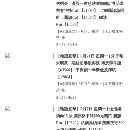
朱明亮 | 港股一度急跌逾600點 博反彈
留意恆指Call【21394】；700騰訊急回
吐，騰訊Call【17374】 睇淡
Put【18508】
【#輪證直擊】7月19日 星期一 | 朱子昭 朱明
亮 | 港
2021/07/19
【輪證直擊】6月21日 星期一 | 朱子昭
朱明亮 | 期結前港股再跌 博反彈牛證
【63560】 平保創一年新低反彈吼
【12864】
【#輪證直擊】6月21日 星期一 | 朱子昭 朱明
亮 | 期
2021/06/21
【輪證直擊】6月7日 星期一 | 恆指繼
續向下探 騰訊料下試600元關口 騰訊
Put【19322】貼價高槓桿 美團失守300
元博反彈吼call輪【21528】