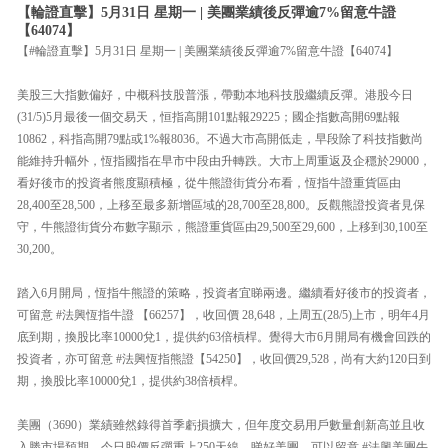
【輪證直擊】5月31日 星期一 | 美團業績後反彈逾7%留意牛證
【64074】
【#輪證直擊】5月31日 星期一 | 美團業績後反彈逾7%留意牛證【64074】
美股三大指數偏好，中概科技股普漲，帶動本地科技股繼續反彈。港股今日
(31/5)5月最後一個交易天，恒指高開101點報29225；國企指數高開69點報
10862，科指高開79點或1%報8036。不過大市高開低走，早段除了科技指數尚
能維持升幅外，恆指國指在早市中段由升轉跌。大市上周重返及企穩於29000，
看好後市的投資者熊度顯積極，從牛熊證街貨分布看，恆指牛證重貨區由
28,400至28,500，上移至最多新增區域的28,700至28,800。反觀熊證投資者見保
守，牛熊證街貨分布數字顯示，熊證重貨區由29,500至29,600，上移到30,100至
30,200。
踏入6月開局，恆指牛熊證的策略，投資者宜睇兩邊。繼續看好後市的投資者，
可留意 #法興恆指牛證 【66257】，收回價 28,648，上周五(28/5)上市，明年4月
底到期，換股比率10000兌1，提供約63倍槓桿。覺得大市6月開局有機會回跌的
投資者，亦可留意 #法興恆指熊證【54250】，收回價29,528，尚有大約120日到
期，換股比率10000兌1，提供約38倍槓桿。
美團（3690）業績雖然錄得首季虧損擴大，但年度交易用戶數量創新高並且收
入勝市場預期，今日股價反彈重上250天線。睇好美團，可以留意 #法興美團牛