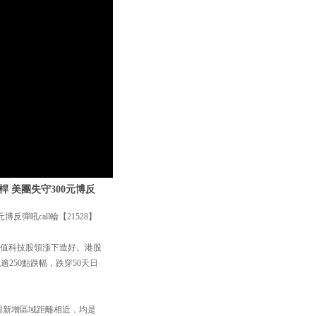
槓桿 美團失守300元博反
博反彈吼call輪【21528】
市值科技股領漲下造好。港股
逾250點跌幅，跌穿50天日
貨區與新增區域距離相近，均是