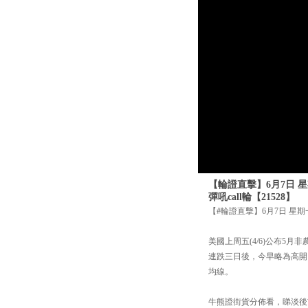
【輪證直擊】6月7日 星
彈吼call輪【21528】
【#輪證直擊】6月7日 星期一
美國上周五(4/6)公布
連跌三日後，今早略為高開，
均線。
牛熊證街貨分佈看，睇淡後市的