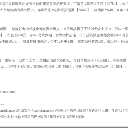
右。相信恆指20天移動日均線有支持而想搏反彈的投資者，可留意 #興恆指牛證【64784】，收回
市短線續有回吐壓力，亦可留意 #法興恆指熊證 【68410】，收回價29448，今年1
資金關注，無論好倉抑或淡倉都有資金流入，今日騰訊再度下試20天線支持力，低位一度
166】，行使價700元，今年9月底到期，實際槓桿超過10倍；認為騰訊可能會回試600
行使價582.5元，屬於輕微價外證，今年12月中到期，實際槓桿超過5倍。騰訊的一對cal
之後一度衝高，但大市乏力，美團股價跟大市回吐。今日再度失守300元關口。睇好美團
.33元，今年9月底到期，實際槓桿5.9倍；睇淡嘅話，可吼 #法興美團認沽證【14109】，
ants.com/
===
#metrofinance #新城電台 #metrofinancehk #窩輪 #牛熊證 #輪證 #界內證 #上市衍生
#恒生科技指數 #阿里巴巴 #股價 #騰訊 #京東 #阿里 #美團