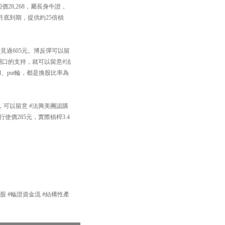
價28,268，屬長身牛證，
1月底到期，提供約25倍槓
見過605元。博反彈可以留
元關口的支持，就可以留意#法
l、put輪，都是換股比率為
，可以留意 #法興美團認購
行使價285元，實際槓桿3.4
產品 #港股 #輪證資金流 #結構性產