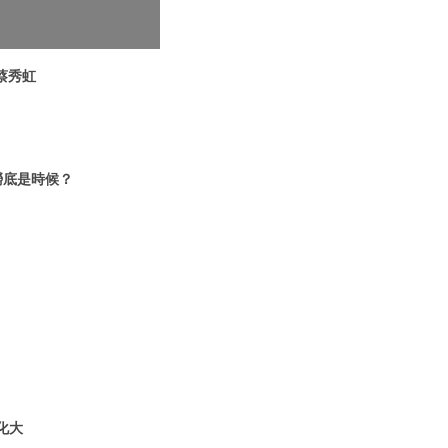
 蔡秀虹
撈底是時候？
化大