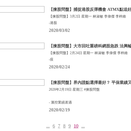
【揀股問盤】捕捉港股反彈機會 ATMX點追
【揀股問盤】3月2日 星期一 林淑敏 李偉傑 李梓維
-港股
2020/03/02
【揀股問盤】大市回吐重磅科網股急跌 法興
【揀股問盤】2月24日 星期一 林淑敏 李偉傑 李梓維
-疫
2020/02/24
【揀股問盤】界內證點選擇最好？ 平保業績
2020年2月19日 星期三 #揀股問盤
- 滙控業績差過
2020/02/19
...
6
7
8
9
10
...