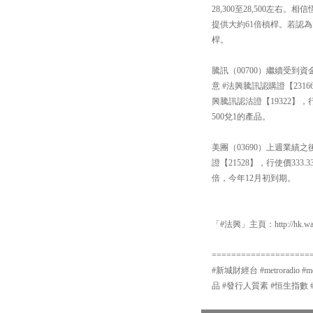
28,300至28,500左
提供大約61倍槓桿。若認為大
桿。
騰訊（00700）繼續受到
意 #法興騰訊認購證【23
興騰訊認沽證【19322】，
500兌1的產品。
美團（03690）上週業績
證【21528】，行使價333
倍，今年12月初到期。
「#法興」主頁：http://hk.warr
====================
#新城財經台 #metroradio 
品 #發行人質素 #恒生指數 