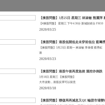
【揀股問盤】3月25日 星期三 林淑敏 熊麗萍
【#揀股問盤】 星期三 下午4:30分 新城財經台 FM10
2020/03/25
【揀股問盤】港股低開低走未穿前低位 藍籌
【揀股問盤】3月23日 星期一 林淑敏 李偉傑 蔡秀虹
港
2020/03/23
【揀股問盤】港股午後再度急挫 滙控亦倒跌
3月18日 星期三 【揀股問盤】
大市波動，港股反彈可以留意
2020/03/18
【揀股問盤】聯儲局再減息又QE 輪證市場變