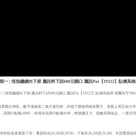
期一 | 恆指繼續向下探 騰訊料下試600元關口 騰訊Put【19322】貼價高
 | 恆指繼續向下探 騰訊料下試600元關口 騰訊Put【19322】貼價高槓桿 美團失守300元
5月非農業職位增長，數字連續第二個月遜預期，紓緩了聯儲局縮表壓力，美股上周五由大
高開67點報28985，科指亦高開10點報8106，惟後繼乏力，指數高開低走，一度呈現
投資者進取了些，重貨區由29,500至29700，下移至29,200至29,300。牛證重