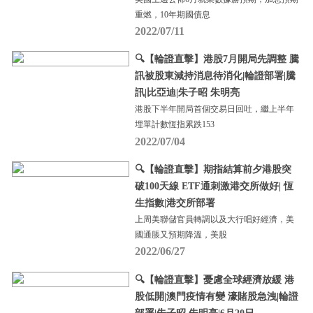
重燃，10年期國債息
2022/07/11
🔍【輪證直擊】港股7月開局先調整 騰
訊被股東減持消息待消化|輪證部署|騰
訊|比亞迪|朱子昭 朱明亮
港股下半年開局首個交易日回吐，繼上半年
埋單計數恆指累跌153
2022/07/04
🔍【輪證直擊】期指結算前夕港股突
破100天線 ETF通刺激港交所做好| 恆
生指數|港交所部署
上周美聯儲官員轉調以及大行唱好經濟，美
國通脹又預期降溫，美股
2022/06/27
🔍【輪證直擊】憂慮全球經濟放緩 港
股低開|澳門疫情有變 濠賭股急洩|輪證