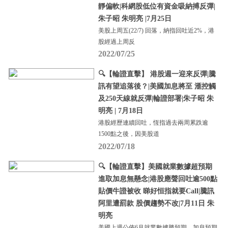
靜偏軟|科網股低位有資金吸納搏反彈|
朱子昭 朱明亮 |7月25日
美股上周五(22/7) 回落，納指回吐近2%，港
股經過上周反
2022/07/25
🔍【輪證直擊】 港股週一迎來反彈|騰
訊有望追落後？|美國加息將至 滙控觸
及250天線就反彈|輪證部署|朱子昭 朱
明亮 | 7月18日
港股經歷連續回吐，恆指過去兩周累跌逾
1500點之後，因美股道
2022/07/18
🔍【輪證直擊】美國就業數據超預期
進取加息無懸念|港股應聲回吐逾500點
貼價牛證被收 睇好恒指就要Call|騰訊
阿里遭罰款 股價趨勢不改|7月11日 朱
明亮
美國上週公佈6月就業數據勝預期，加息預期