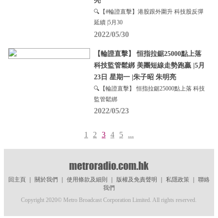
亮
🔍【#輪證直擊】港股跟外圍升 科技股反彈
延續 |5月30
2022/05/30
【輪證直擊】 恒指拉鋸25000點上落
科技監管鬆綁 美團短線走勢跑贏 |5月
23日 星期一 |朱子昭 朱明亮
🔍【輪證直擊】 恒指拉鋸25000點上落 科技
監管鬆綁
2022/05/23
1
2
3
4
5
...
回主頁
｜
關於我們
｜
使用條款及細則
｜
版權及免責聲明
｜
私隱政策
｜
聯絡
我們
Copyright 2020© Metro Broadcast Corporation Limited. All rights reserved.