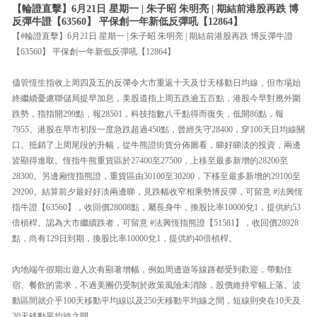
【輪證直擊】6月21日 星期一 | 朱子昭 朱明亮 | 期結前港股再跌 博
反彈牛證【63560】 平保創一年新低反彈吼【12864】
【#輪證直擊】6月21日 星期一 | 朱子昭 朱明亮 | 期結前港股再跌 博反彈牛證
【63560】 平保創一年新低反彈吼【12864】
儘管恆生指收上周四及五的反彈令大市重返十天及廿天移動日均線，但市場始
終繼續憂慮聯儲局提早加息，美股道指上周五跌逾五百點，港股今早對應外圍
跌勢，指指開299點，報28501，科技指數八千點得而復失，低開86點，報
7955。港股在早市初段一度急跌超過450點，曾經失守28400，穿100天日均線關
口。抵銷了上周尾段的升幅，從牛熊證街貨分佈圖看，睇好睇淡的投資，兩邊
皆顯得進取。恆指牛熊重貨區於27400至27500，上移至最多新增的28200至
28300。另邊廂恆指熊證，重貨區由30100至30200，下移至最多新增的29100至
29200。結算前夕最好好淡兩邊睇，見跌幅收窄相乘勢博反彈，可留意 #法興恆
指牛證【63560】，收回價28008點，屬長身牛，換股比率10000兌1，提供約53
倍槓桿。認為大市繼續跌者，可留意 #法興恆指熊證【51581】，收回價28928
點，尚有129日到期，換股比率10000兌1，提供約40倍槓桿。
內地端午假期出遊人次有顯著增幅，例如周邊遊等線路都受到歡迎，帶動住
宿、餐飲的需求，不過美團仍受制於政策風險未消除，股價維持窄幅上落。波
動區間就介乎100天移動平均線以及250天移動平均線之間，短線則夾在10天及
20天移動平均線之間。