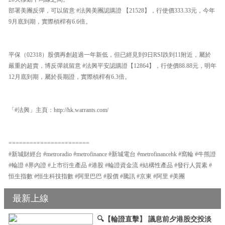
部署美團反彈，可以留意 #法興美團認購證 【21528】，行使價333.33元，今年
9月底到期，實際槓桿有6.6倍。
平保（02318）股價再創超過一年新低，但已經見到9日RSI跌到11附近，屬於
嚴重的超賣，博反彈就留意 #法興平安認購證【12864】，行使價88.88元，明年
12月底到期，屬於長期證，實際槓桿有6.3倍。
「#法興」主頁：http://hk.warrants.com/
=======================
#新城財經台 #metroradio #metrofinance #新城電台 #metrofinancehk #窩輪 #牛熊證
#輪證 #界內證 #上市衍生產品 #港股 #輪證資金流 #結構性產品 #發行人質素 #
恒生指數 #恒生科技指數 #阿里巴巴 #股價 #騰訊 #京東 #阿里 #美團
最新上線
🔍【輪證直擊】 議息前夕港股交投淡