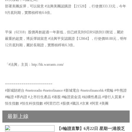
部署美團反彈，可以留意 #法興美團認購證 【21528】，行使價333.33元，今年
9月底到期，實際槓桿有6.6倍。
平保（02318）股價再創超過一年新低，但已經見到9日RSI跌到11附近，屬於
嚴重的超賣，博反彈就留意 #法興平安認購證【12864】，行使價88.88元，明年
12月底到期，屬於長期證，實際槓桿有6.3倍。
「#法興」主頁：http://hk.warrants.com/
=======================
#新城財經台 #metroradio #metrofinance #新城電台 #metrofinancehk #窩輪 #牛熊證
#輪證 #界內證 #上市衍生產品 #港股 #輪證資金流 #結構性產品 #發行人質素 #
恒生指數 #恒生科技指數 #阿里巴巴 #股價 #騰訊 #京東 #阿里 #美團
最新上線
【#輪證直擊】6月22日 星期一|港股乏