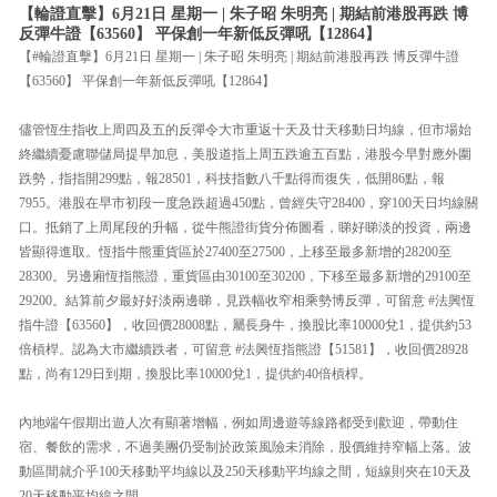
【輪證直擊】6月21日 星期一 | 朱子昭 朱明亮 | 期結前港股再跌 博
反彈牛證【63560】 平保創一年新低反彈吼【12864】
【#輪證直擊】6月21日 星期一 | 朱子昭 朱明亮 | 期結前港股再跌 博反彈牛證
【63560】 平保創一年新低反彈吼【12864】
儘管恆生指收上周四及五的反彈令大市重返十天及廿天移動日均線，但市場始
終繼續憂慮聯儲局提早加息，美股道指上周五跌逾五百點，港股今早對應外圍
跌勢，指指開299點，報28501，科技指數八千點得而復失，低開86點，報
7955。港股在早市初段一度急跌超過450點，曾經失守28400，穿100天日均線關
口。抵銷了上周尾段的升幅，從牛熊證街貨分佈圖看，睇好睇淡的投資，兩邊
皆顯得進取。恆指牛熊重貨區於27400至27500，上移至最多新增的28200至
28300。另邊廂恆指熊證，重貨區由30100至30200，下移至最多新增的29100至
29200。結算前夕最好好淡兩邊睇，見跌幅收窄相乘勢博反彈，可留意 #法興恆
指牛證【63560】，收回價28008點，屬長身牛，換股比率10000兌1，提供約53
倍槓桿。認為大市繼續跌者，可留意 #法興恆指熊證【51581】，收回價28928
點，尚有129日到期，換股比率10000兌1，提供約40倍槓桿。
內地端午假期出遊人次有顯著增幅，例如周邊遊等線路都受到歡迎，帶動住
宿、餐飲的需求，不過美團仍受制於政策風險未消除，股價維持窄幅上落。波
動區間就介乎100天移動平均線以及250天移動平均線之間，短線則夾在10天及
20天移動平均線之間。