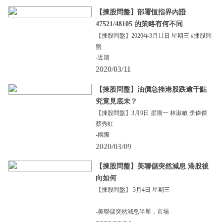
【揀股問盤】部署恆指界內證
47521/48105 的策略有何不同
【揀股問盤】2020年3月11日 星期三 #揀股問
盤
-近期
2020/03/11
【揀股問盤】油價急挫港股跌逾千點
究竟見底未？
【揀股問盤】3月9日 星期一 林淑敏 李偉傑
蔡秀虹
-國際
2020/03/09
【揀股問盤】美聯儲突然減息 港股後
向如何
【揀股問盤】 3月4日 星期三
-美聯儲突然減息半厘，市場