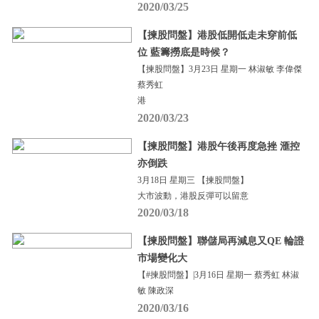
2020/03/25
【揀股問盤】港股低開低走未穿前低
位 藍籌撈底是時候？
【揀股問盤】3月23日 星期一 林淑敏 李偉傑
蔡秀虹
港
2020/03/23
【揀股問盤】港股午後再度急挫 滙控
亦倒跌
3月18日 星期三 【揀股問盤】
大市波動，港股反彈可以留意
2020/03/18
【揀股問盤】聯儲局再減息又QE 輪證
市場變化大
【#揀股問盤】|3月16日 星期一 蔡秀虹 林淑
敏 陳政深
2020/03/16