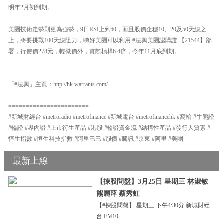
明年2月初到期。
美團技術走勢則更為強勢，9日RSI上到60，而且股價企穩10、20及50天線之
上，將要挑戰100天線阻力，睇好美團可以利用 #法興美團認購證 【21544】部
署，行使價278元，輕微價外，實際槓桿6.4倍，今年11月底到期。
「#法興」主頁：http://hk.warrants.com/
=======================
#新城財經台 #metroradio #metrofinance #新城電台 #metrofinancehk #窩輪 #牛熊證
#輪證 #界內證 #上市衍生產品 #港股 #輪證資金流 #結構性產品 #發行人質素 #
恒生指數 #恒生科技指數 #阿里巴巴 #股價 #騰訊 #京東 #阿里 #美團
最新上線
【揀股問盤】3月25日 星期三 林淑敏
熊麗萍 蔡秀虹
【#揀股問盤】 星期三 下午4:30分 新城財經
台 FM10