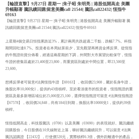
【輪證直擊】9月27日 星期一 |朱子昭 朱明亮 | 港股低開高走 美團
升幅顯著 騰訊續回購|留意美團call 21544| 騰訊call22432| 恆指牛
69163
【輪證直擊】9月27日 星期一 |朱子昭 朱明亮 | 港股低開高走 美團升幅顯著 騰
訊續回購|留意美團call 21544| 騰訊call22432| 恆指牛69163
上星期4個交易日恒指累跌近3%，累計兩周共跌超過二千點，跌幅7.7%。科指
期間回吐達8.7%。投資者在本周結算前夕，宜先觀望再將資金搏反彈。從恆指
的牛熊證街貨分佈看，經過這兩星期的下調，外間對大市展望比較保守，恆指
牛證的密集區處於23,400至23,800，而重貨區則處於中間位置，即23,500至
23,600。
想搏反彈者可留意#法興恆指牛證 【69163】，收回價23,908，屬於長身牛證，
換股比率10,000兌1，提供約43倍槓桿。至於看淡後市的投資者，恆指熊證的重
貨區及最多新增區域位於25,000至25,100，選擇恆指熊證可留意 #法興恆指熊證
【67578】，收回價24,848，尚有184日到期，換股比率10000兌1，提供約39倍
槓桿。
恆指低開高走，科技股騰訊（0700）以及美團（03690）的表現就好。騰訊繼續
回購股份，今日股價在10天線附近上落，睇好騰訊繼續回升，可以留意 #法興
騰訊認購證 【22432】，行使價520元，實際槓桿6.3倍，價外距離適中的產品，