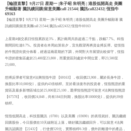
【輪證直擊】9月27日 星期一 |朱子昭 朱明亮 | 港股低開高走 美團
升幅顯著 騰訊續回購|留意美團call 21544| 騰訊call22432| 恆指牛
69163
【輪證直擊】9月27日 星期一 |朱子昭 朱明亮 | 港股低開高走 美團升幅顯著 騰
訊續回購|留意美團call 21544| 騰訊call22432| 恆指牛69163
上星期4個交易日恒指累跌近3%，累計兩周共跌超過二千點，跌幅7.7%。科指
期間回吐達8.7%。投資者在本周結算前夕，宜先觀望再將資金搏反彈。從恆指
的牛熊證街貨分佈看，經過這兩星期的下調，外間對大市展望比較保守，恆指
牛證的密集區處於23,400至23,800，而重貨區則處於中間位置，即23,500至
23,600。
想搏反彈者可留意#法興恆指牛證 【69163】，收回價23,908，屬於長身牛證，
換股比率10,000兌1，提供約43倍槓桿。至於看淡後市的投資者，恆指熊證的重
貨區及最多新增區域位於25,000至25,100，選擇恆指熊證可留意 #法興恆指熊證
【67578】，收回價24,848，尚有184日到期，換股比率10000兌1，提供約39倍
槓桿。
恆指低開高走，科技股騰訊（0700）以及美團（03690）的表現就好。騰訊繼續
回購股份，今日股價在10天線附近上落，睇好騰訊繼續回升，可以留意 #法興
騰訊認購證 【22432】，行使價520元，實際槓桿6.3倍，價外距離適中的產品，