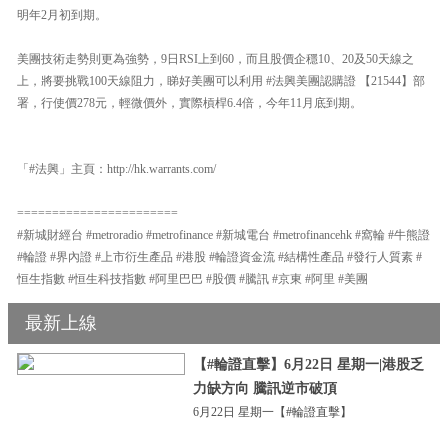
明年2月初到期。
美團技術走勢則更為強勢，9日RSI上到60，而且股價企穩10、20及50天線之
上，將要挑戰100天線阻力，睇好美團可以利用 #法興美團認購證 【21544】部
署，行使價278元，輕微價外，實際槓桿6.4倍，今年11月底到期。
「#法興」主頁：http://hk.warrants.com/
=======================
#新城財經台 #metroradio #metrofinance #新城電台 #metrofinancehk #窩輪 #牛熊證
#輪證 #界內證 #上市衍生產品 #港股 #輪證資金流 #結構性產品 #發行人質素 #
恒生指數 #恒生科技指數 #阿里巴巴 #股價 #騰訊 #京東 #阿里 #美團
最新上線
【#輪證直擊】6月22日 星期一|港股乏
力缺方向 騰訊逆市破頂
6月22日 星期一【#輪證直擊】