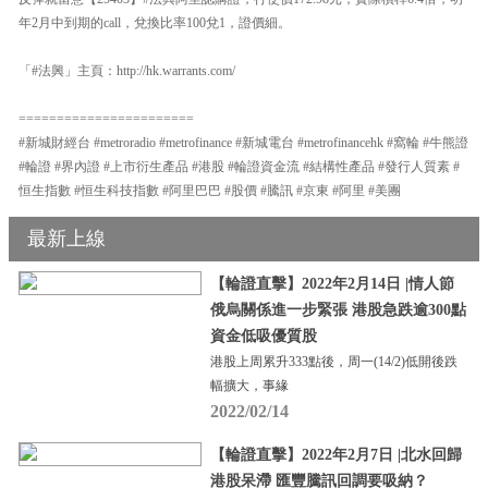
年2月中到期的call，兌換比率100兌1，證價細。
「#法興」主頁：http://hk.warrants.com/
=======================
#新城財經台 #metroradio #metrofinance #新城電台 #metrofinancehk #窩輪 #牛熊證
#輪證 #界內證 #上市衍生產品 #港股 #輪證資金流 #結構性產品 #發行人質素 #
恒生指數 #恒生科技指數 #阿里巴巴 #股價 #騰訊 #京東 #阿里 #美團
最新上線
【輪證直擊】2022年2月14日 |情人節
俄烏關係進一步緊張 港股急跌逾300點
資金低吸優質股
港股上周累升333點後，周一(14/2)低開後跌
幅擴大，事緣
2022/02/14
【輪證直擊】2022年2月7日 |北水回歸
港股呆滯 匯豐騰訊回調要吸納？