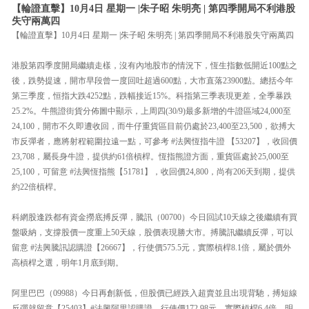
【輪證直擊】10月4日 星期一 |朱子昭 朱明亮 | 第四季開局不利港股
失守兩萬四
【輪證直擊】10月4日 星期一 |朱子昭 朱明亮 | 第四季開局不利港股失守兩萬四
港股第四季度開局繼續走樣，沒有內地股市的情況下，恆生指數低開近100點之
後，跌勢提速，開市早段曾一度回吐超過600點，大市直落23900點。總括今年
第三季度，恒指大跌4252點，跌幅接近15%。科指第三季表現更差，全季暴跌
25.2%。牛熊證街貨分佈圖中顯示，上周四(30/9)最多新增的牛證區域24,000至
24,100，開市不久即遭收回，而牛仔重貨區目前仍處於23,400至23,500，欲搏大
市反彈者，應將射程範圍拉遠一點，可參考 #法興恆指牛證 【53207】，收回價
23,708，屬長身牛證，提供約61倍槓桿。恆指熊證方面，重貨區處於25,000至
25,100，可留意 #法興恆指熊【51781】，收回價24,800，尚有206天到期，提供
約22倍槓桿。
科網股逢跌都有資金撈底搏反彈，騰訊（00700）今日回試10天線之後繼續有買
盤吸納，支撐股價一度重上50天線，股價表現勝大市。搏騰訊繼續反彈，可以
留意 #法興騰訊認購證【26667】，行使價575.5元，實際槓桿8.1倍，屬於價外
高槓桿之選，明年1月底到期。
阿里巴巴（09988）今日再創新低，但股價已經跌入超賣並且出現背馳，搏短線
反彈就留意【25403】#法興阿里認購證，行使價172.98元，實際槓桿6.4倍，明