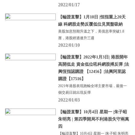
2022/01/17
【輪證直擊】1月10日 |恒指重上20天
線 科網股走勢反覆低位見買盤吸納
美股加息預期升溫之下，美債息率突破1.8
厘，港股經過連升三週
2022/01/10
【輪證直擊】2022年1月3日| 港股開年
高開低走 資金低位吼科網股搏反彈 |法
興恆指認購證 【12456】|法興阿里認
購證【17516】
2021年港股表現跑輸全球主要市場，最後一
個交易日就出現反彈
2022/01/03
【輪證直擊】10月4日 星期一 |朱子昭
朱明亮 | 第四季開局不利港股失守兩萬
四
【輪證直擊】10月4日 星期一 |朱子昭 朱明亮