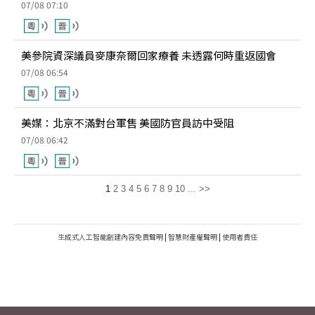
07/08 07:10
美參院資深議員麥康奈爾回家療養 未透露何時重返國會
07/08 06:54
美媒：北京不滿對台軍售 美國防官員訪中受阻
07/08 06:42
1
2
3
4
5
6
7
8
9
10
...
>>
生成式人工智能創建內容免責聲明
|
智慧財產權聲明
|
使用者責任