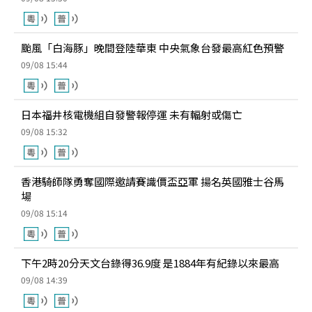
颱風「白海豚」晚間登陸華東 中央氣象台發最高紅色預警
09/08 15:44
日本福井核電機組自發警報停運 未有輻射或傷亡
09/08 15:32
香港騎師隊勇奪國際邀請賽識價盃亞軍 揚名英國雅士谷馬
場
09/08 15:14
下午2時20分天文台錄得36.9度 是1884年有紀錄以來最高
09/08 14:39