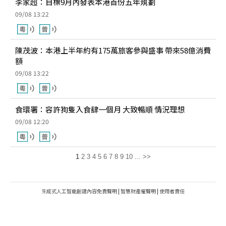
李家超：目標9月內發表本港首份五年規劃
09/08 13:22
陳茂波：本港上半年約有175萬旅客參與盛事 帶來58億消費
額
09/08 13:22
食環署：容許狗隻入食肆一個月 大致暢順 情況理想
09/08 12:20
1
2
3
4
5
6
7
8
9
10
...
>>
生成式人工智能創建內容免責聲明
|
智慧財產權聲明
|
使用者責任