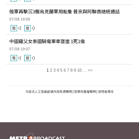
俄軍再擊沉3艘烏克蘭軍用船隻 普京與阿聯酋總統通話
07/08 19:08
中國籍父女泰國騎電單車墜崖 1死1傷
07/08 19:07
1
2
3
4
5
6
7
8
9
10
...
>>
生成式人工智能創建內容免責聲明
|
智慧財產權聲明
|
使用者責任