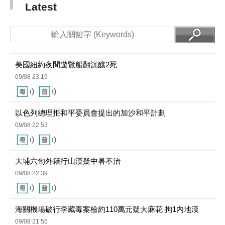
美國紐約夜間遊覽船翻沉釀2死
09/08 23:19
以色列總理拒和平委員會提出的加沙和平計劃
09/08 22:53
大埔六旬外籍行山漢疑中暑不治
09/08 22:39
海關機場破行李藏毒案檢約110萬元疑大麻花 拘1內地漢
09/08 21:55
警打擊三合會活動拘147人 涉洗黑錢約6億元