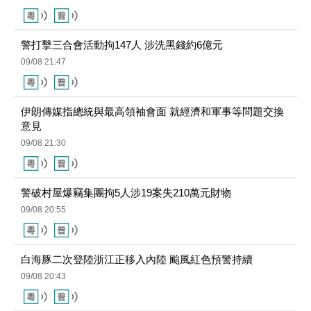
09/08 21:47
伊朗傳媒指總統與最高領袖會面 就經濟和軍事等問題交換
意見
09/08 21:30
警破村屋爆竊集團拘5人涉19案失210萬元財物
09/08 20:55
白海豚二次登陸浙江正移入內陸 颱風紅色預警持續
09/08 20:43
菲律賓本月接連出現極端天氣 致6死逾38萬人受災
09/08 20:31