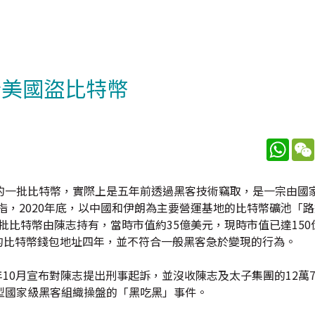
指美國盜比特幣
What
的一批比特幣，實際上是五年前透過黑客技術竊取，是一宗由國
指，2020年底，以中國和伊朗為主要營運基地的比特幣礦池「
取，這批比特幣由陳志持有，當時市值約35億美元，現時市值已達150
制的比特幣錢包地址四年，並不符合一般黑客急於變現的行為。
10月宣布對陳志提出刑事起訴，並沒收陳志及太子集團的12萬7
型國家級黑客組織操盤的「黑吃黑」事件。