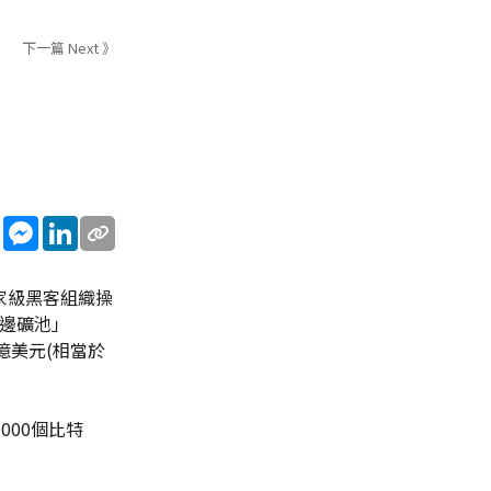
下一篇 Next 》
sApp
WeChat
Messenger
LinkedIn
家級黑客組織操
路邊礦池」
億美元(相當於
000個比特