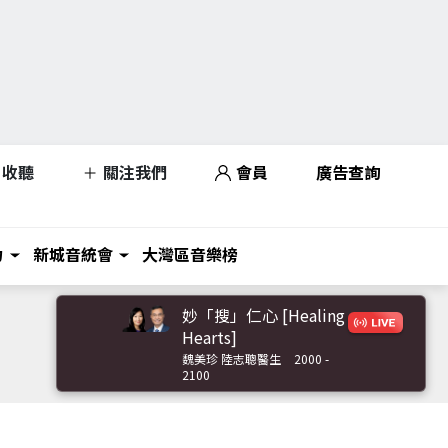
收聽
關注我們
會員
廣告查詢
力
新城音統會
大灣區音樂榜
妙「搜」仁心 [Healing
Hearts]
魏美珍 陸志聰醫生
2000 -
2100