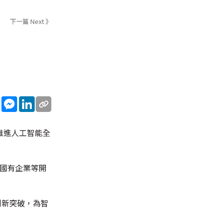
下一篇 Next 》
sApp
WeChat
Messenger
LinkedIn
推進人工智能全
 國有企業等開
創新突破，為智