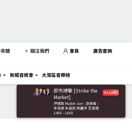
收聽
關注我們
會員
廣告查詢
力
新城音統會
大灣區音樂榜
即市搏擊 [Strike the
Market]
尹德政 Master Joe﹝游莨維﹞
李浩德 朱晉民 熊麗萍 王俊傑
1400 - 1600