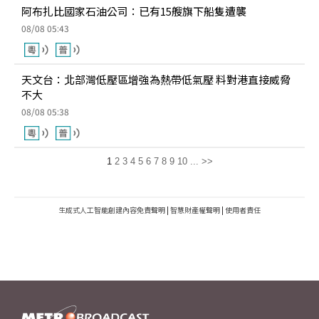
阿布扎比國家石油公司：已有15艘旗下船隻遭襲
08/08 05:43
天文台：北部灣低壓區增強為熱帶低氣壓 料對港直接威脅
不大
08/08 05:38
1
2
3
4
5
6
7
8
9
10
...
>>
生成式人工智能創建內容免責聲明
|
智慧財產權聲明
|
使用者責任