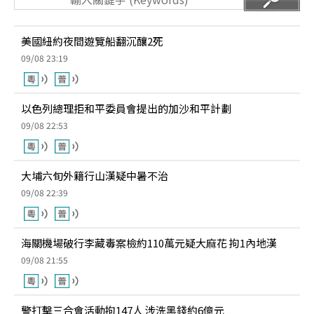
美國紐約夜間遊覽船翻沉釀2死
09/08 23:19
以色列總理拒和平委員會提出的加沙和平計劃
09/08 22:53
大埔六旬外籍行山漢疑中暑不治
09/08 22:39
海關機場破行李藏毒案檢約110萬元疑大麻花 拘1內地漢
09/08 21:55
警打擊三合會活動拘147人 涉洗黑錢約6億元