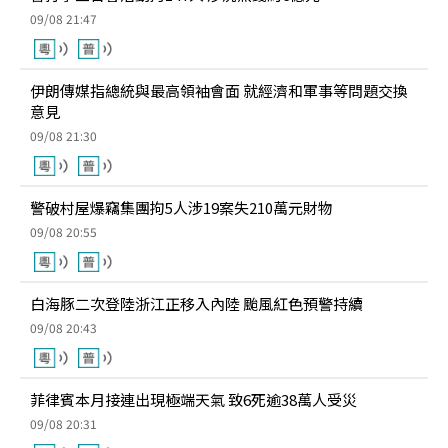
09/08 21:47
伊朗傳媒指總統與最高領袖會面 就經濟和軍事等問題交換
意見
09/08 21:30
警破村屋爆竊集團拘5人涉19案失210萬元財物
09/08 20:55
白海豚二次登陸浙江正移入內陸 颱風紅色預警持續
09/08 20:43
菲律賓本月接連出現極端天氣 致6死逾38萬人受災
09/08 20:31