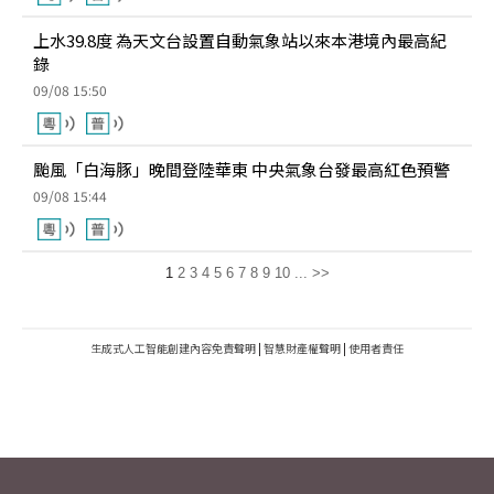
上水39.8度 為天文台設置自動氣象站以來本港境內最高紀
錄
09/08 15:50
颱風「白海豚」晚間登陸華東 中央氣象台發最高紅色預警
09/08 15:44
1
2
3
4
5
6
7
8
9
10
...
>>
生成式人工智能創建內容免責聲明
|
智慧財產權聲明
|
使用者責任