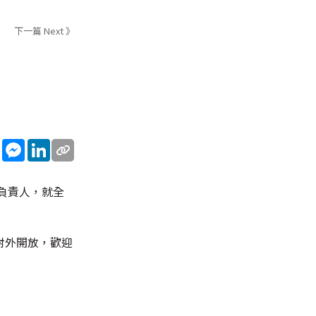
下一篇 Next 》
sApp
WeChat
Messenger
LinkedIn
負責人，就全
對外開放，歡迎