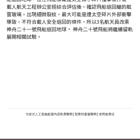
載人航天工程辦公室經綜合評估後，確認飛船返回艙的舷
窗玻璃，出現細微裂紋，最大可能是遭太空碎片外部衝擊
導致，不符合載人安全返回的條件，所以3名航天員改乘
神舟二十一號飛船返回地球。 神舟二十號飛船將繼續留軌
展開相關試驗。
生成式人工智能創建內容免責聲明
|
智慧財產權聲明
|
使用者責任