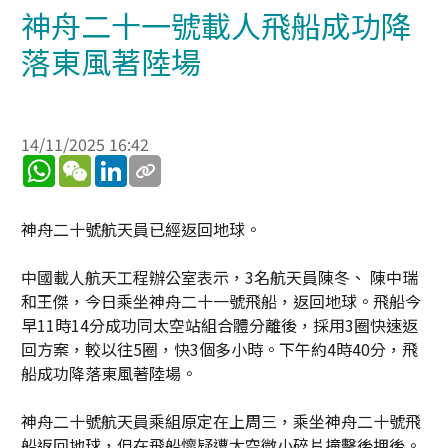
神舟二十一號載人飛船成功降
落東風著陸場
14/11/2025 16:42
WhatsApp
WeChat
LinkedIn
神舟二十號航天員已經返回地球。
中國載人航天工程辦公室表示，3名航天員陳冬、 陳中瑞
和王傑，今日乘坐神舟二十一號飛船，返回地球。飛船今
早11時14分成功同太空站組合體分離後，採用3圈快速返
回方案，較以往5圈，快3個多小時。下午約4時40分，飛
船成功降落東風著陸場。
神舟二十號航天員乘組原定在上周三，乘坐神舟二十號飛
船返回地球，但在飛船懷疑遭太空微小碎片撞擊後押後。