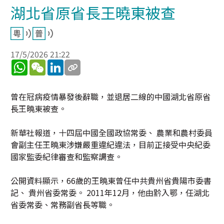
湖北省原省長王曉東被查
17/5/2026 21:22
WhatsApp
WeChat
LinkedIn
曾在冠病疫情暴發後辭職，並退居二線的中國湖北省原省
長王曉東被查。
新華社報道，十四屆中國全國政協常委、 農業和農村委員
會副主任王曉東涉嫌嚴重違紀違法，目前正接受中央紀委
國家監委紀律審查和監察調查。
公開資料顯示，66歲的王曉東曾任中共貴州省貴陽市委書
記、 貴州省委常委。 2011年12月，他由黔入鄂，任湖北
省委常委、常務副省長等職。