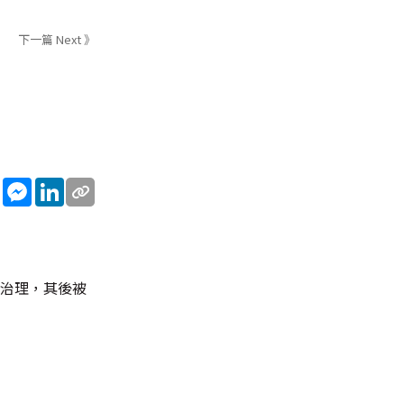
下一篇 Next 》
sApp
WeChat
Messenger
LinkedIn
院治理，其後被