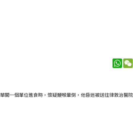
What
豪華閣一個單位進食時，懷疑鯁喉暈倒，他昏迷被送往律敦治醫