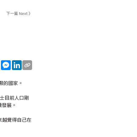
下一篇 Next 》
sApp
WeChat
Messenger
LinkedIn
限的國家。
瑞士目前人口剛
續發展。
來越覺得自己在