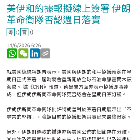
美伊和約據報擬線上簽署 伊朗
革命衛隊否認週日落實
14/6/2026 6:26
WhatsApp
WeChat
LinkedIn
就美國總統特朗普表示，美國與伊朗的和平協議預定在星
期日正式簽署，屆時將會重新開放全球石油命脈霍爾木茲
海峽。 據《CNN》報道，德黑蘭方面亦表示協議即將達
成，但伊朗伊斯蘭革命衛隊更否認會在星期日簽訂議。
伊朗伊斯蘭革命衛隊批評特朗普對於簽署日期展示出「不
尋常的堅持」，強調目前的協議框架其實尚未最終敲定。
另外，伊朗對條款的描述亦與美國公佈的細節存在分歧，
當中涉及德黑蘭核計劃的未來、地區代理武裝以及被凍結