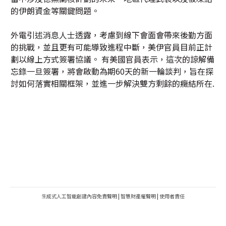
的伊朗資金等關鍵問題。
外電引述消息人士透露，考慮到線下會面會帶來後勤方面
的挑戰，並且更有可能導致進程中斷，美伊官員目前正計
劃以線上方式簽署協議。 有美國官員表示，這次的諒解備
忘錄一旦簽署，將會啟動為期60天的新一輪談判，旨在探
討如何落實相關框架，並進一步解決雙方剩餘的癥結所在.
生成式人工智能創建內容免責聲明
|
智慧財產權聲明
|
使用者責任