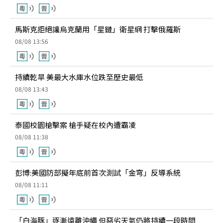
馬斯克拒絕讓烏克蘭用「星鏈」衛星網 打擊俄羅斯
08/08 13:56
持續乾旱 美最大水庫水位跌至歷史最低
08/08 13:43
泰國校園槍擊案 槍手疑在校內遭霸凌
08/08 11:38
彭博:美國防部擬年底前首次測試「金穹」反導系統
08/08 11:11
「白海豚」逐漸遠離沖繩 但惡劣天氣仍將持續一段時間