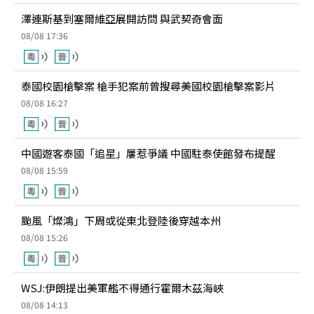
澤連斯基到塞爾維亞展開訪問 與武契奇會面
08/08 17:36
泰國校園槍擊案 槍手犯案前曾搜尋美國校園槍擊案影片
08/08 16:27
中國遊客泰國「追星」屢惹爭議 中國駐泰使館發布提醒
08/08 15:59
颱風「燦鴻」下周或從東北登陸後穿越本州
08/08 15:26
WSJ:伊朗提出美軍艦不得通行霍爾木茲海峽
08/08 14:13