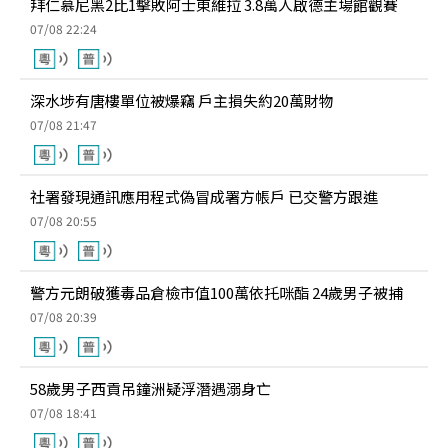
拜仁慕尼黑2比1擊敗阿士東維拉 3.8萬人啟德主場館觀賽
07/08 22:24
深水埗有唐樓單位被爆竊 戶主損失約20萬財物
07/08 21:47
社署發現通訊應用程式偽冒成署方帳戶 已交警方跟進
07/08 20:55
警方元朗破獲毒品倉檢市值100萬依托咪酯 24歲男子被捕
07/08 20:39
58歲男子西貢吊鐘洲疑浮潛遇溺身亡
07/08 18:41