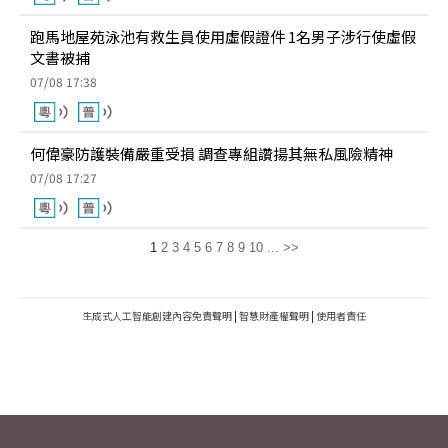
跑馬地屋苑泳池有救生員使用虛假證件 1名男子涉行使虛假
文書被捕
07/08 17:38
何偉豪防護裝備嚴重受損 調查專組讚揚其無私風險精神
07/08 17:27
1
2
3
4
5
6
7
8
9
10
...
>>
生成式人工智能創建內容免責聲明
|
智慧財產權聲明
|
使用者責任