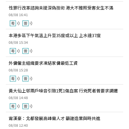
性罪行改革諮詢未提深偽技術 港大不雅照受害女生不滿
08/08 16:41
本港多區下午氣溫上升至35度或以上 上水達37度
08/08 15:34
外傭僱主組織要求凍結家傭最低工資
08/08 15:28
黃大仙上邨兩戶噪音引致1死1傷血案 行兇死者曾要求調遷
08/08 14:48
甯漢豪：北都發展高峰需人才 籲建造業與時共進
08/08 12:40