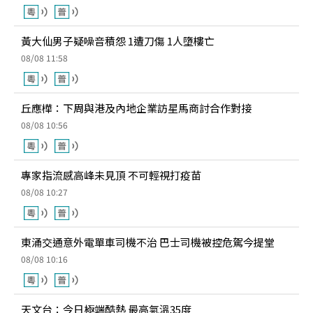
黃大仙男子疑噪音積怨 1遭刀傷 1人墮樓亡
08/08 11:58
丘應樺：下周與港及內地企業訪星馬商討合作對接
08/08 10:56
專家指流感高峰未見頂 不可輕視打疫苗
08/08 10:27
東涌交通意外電單車司機不治 巴士司機被控危駕今提堂
08/08 10:16
天文台：今日極端酷熱 最高氣溫35度