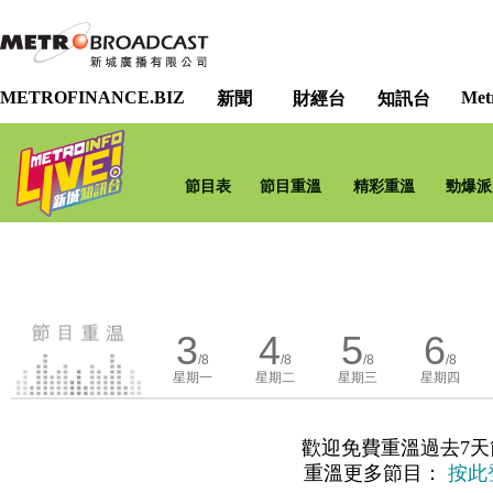
METROFINANCE.BIZ
Met
新聞
財經台
知訊台
節目表
節目重溫
精彩重溫
勁爆派
3
4
5
6
/8
/8
/8
/8
星期一
星期二
星期三
星期四
歡迎免費重溫過去7天
重溫更多節目：
按此