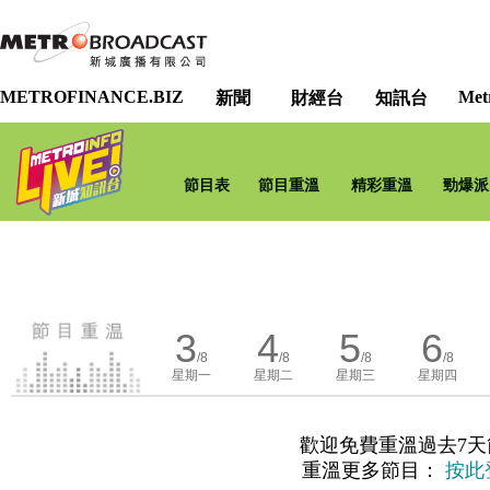
METROFINANCE.BIZ
Met
新聞
財經台
知訊台
節目表
節目重溫
精彩重溫
勁爆派
3
4
5
6
/8
/8
/8
/8
星期一
星期二
星期三
星期四
歡迎免費重溫過去7天
重溫更多節目：
按此